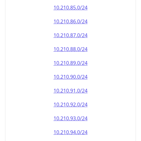
10.210.90.0/24
10.210.91.0/24
10.210.92.0/24
10.210.93.0/24
10.210.94.0/24
10.210.95.0/24
10.210.96.0/24
10.210.97.0/24
10.210.98.0/24
10.210.99.0/24