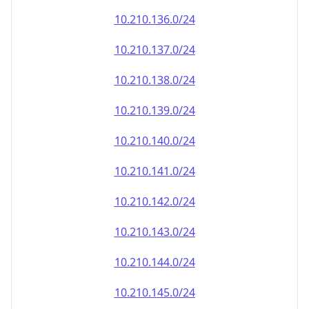
10.210.140.0/24
10.210.141.0/24
10.210.142.0/24
10.210.143.0/24
10.210.144.0/24
10.210.145.0/24
10.210.146.0/24
10.210.147.0/24
10.210.148.0/24
10.210.149.0/24
10.210.150.0/24