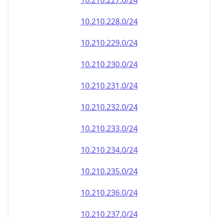
10.210.232.0/24
10.210.233.0/24
10.210.234.0/24
10.210.235.0/24
10.210.236.0/24
10.210.237.0/24
10.210.238.0/24
10.210.239.0/24
10.210.240.0/24
10.210.241.0/24