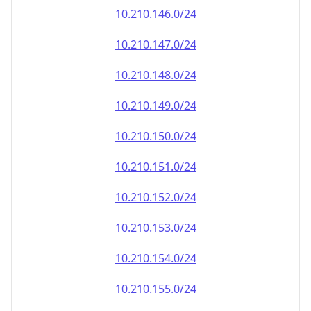
10.210.151.0/24
10.210.152.0/24
10.210.153.0/24
10.210.154.0/24
10.210.155.0/24
10.210.156.0/24
10.210.157.0/24
10.210.158.0/24
10.210.159.0/24
10.210.160.0/24