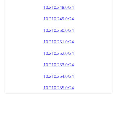
10.210.252.0/24
10.210.253.0/24
10.210.254.0/24
10.210.255.0/24