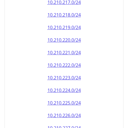
10.210.222.0/24
10.210.223.0/24
10.210.224.0/24
10.210.225.0/24
10.210.226.0/24
10.210.227.0/24
10.210.228.0/24
10.210.229.0/24
10.210.230.0/24
10.210.231.0/24