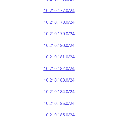
10.210.181.0/24
10.210.182.0/24
10.210.183.0/24
10.210.184.0/24
10.210.185.0/24
10.210.186.0/24
10.210.187.0/24
10.210.188.0/24
10.210.189.0/24
10.210.190.0/24