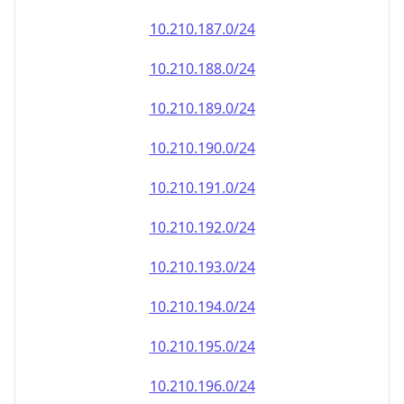
10.210.191.0/24
10.210.192.0/24
10.210.193.0/24
10.210.194.0/24
10.210.195.0/24
10.210.196.0/24
10.210.197.0/24
10.210.198.0/24
10.210.199.0/24
10.210.200.0/24
10.210.201.0/24