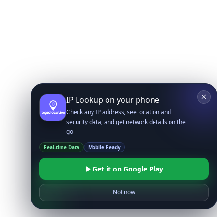
IP Lookup on your phone
Check any IP address, see location and
security data, and get network details on the
go
Real-time Data
Mobile Ready
Get it on Google Play
Not now