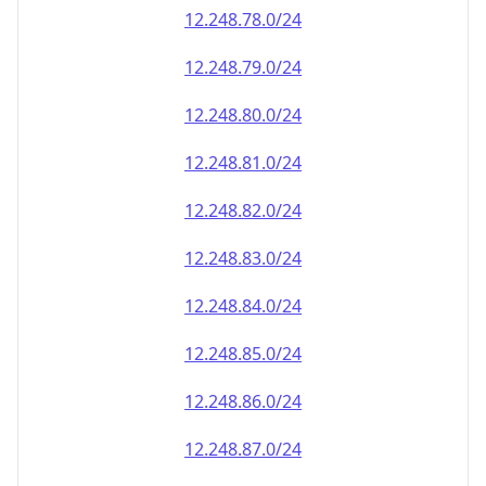
12.248.79.0/24
12.248.80.0/24
12.248.81.0/24
12.248.82.0/24
12.248.83.0/24
12.248.84.0/24
12.248.85.0/24
12.248.86.0/24
12.248.87.0/24
12.248.88.0/24
12.248.89.0/24