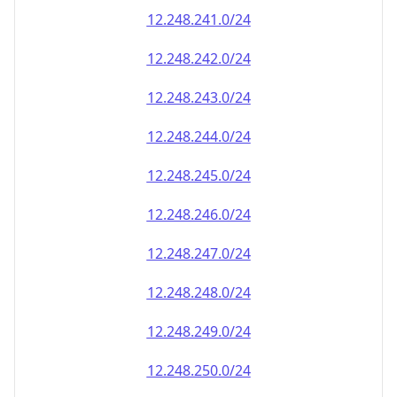
12.248.242.0/24
12.248.243.0/24
12.248.244.0/24
12.248.245.0/24
12.248.246.0/24
12.248.247.0/24
12.248.248.0/24
12.248.249.0/24
12.248.250.0/24
12.248.251.0/24