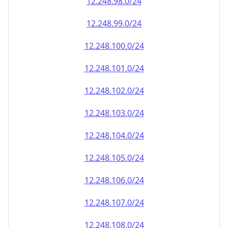
12.248.100.0/24
12.248.101.0/24
12.248.102.0/24
12.248.103.0/24
12.248.104.0/24
12.248.105.0/24
12.248.106.0/24
12.248.107.0/24
12.248.108.0/24
12.248.109.0/24