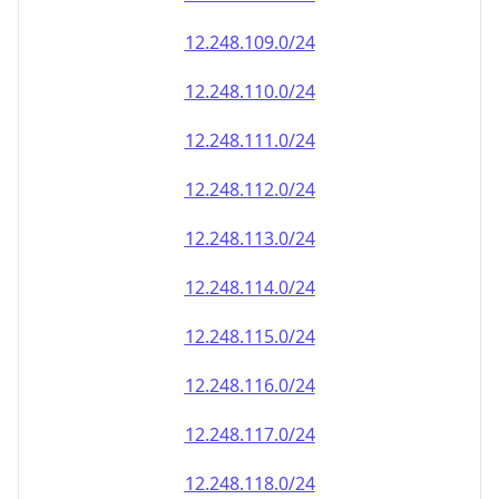
12.248.110.0/24
12.248.111.0/24
12.248.112.0/24
12.248.113.0/24
12.248.114.0/24
12.248.115.0/24
12.248.116.0/24
12.248.117.0/24
12.248.118.0/24
12.248.119.0/24