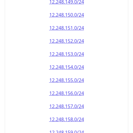
12.248.151.0/24
12.248.152.0/24
12.248.153.0/24
12.248.154.0/24
12.248.155.0/24
12.248.156.0/24
12.248.157.0/24
12.248.158.0/24
12.248.159.0/24
12.248.160.0/24