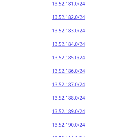
13.52.181.0/24
13.52.182.0/24
13.52.183.0/24
13.52.184.0/24
13.52.185.0/24
13.52.186.0/24
13.52.187.0/24
13.52.188.0/24
13.52.189.0/24
13.52.190.0/24