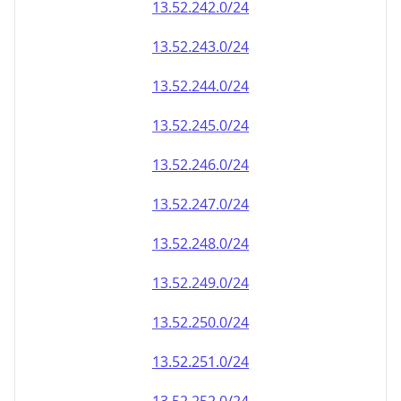
13.52.242.0/24
13.52.243.0/24
13.52.244.0/24
13.52.245.0/24
13.52.246.0/24
13.52.247.0/24
13.52.248.0/24
13.52.249.0/24
13.52.250.0/24
13.52.251.0/24