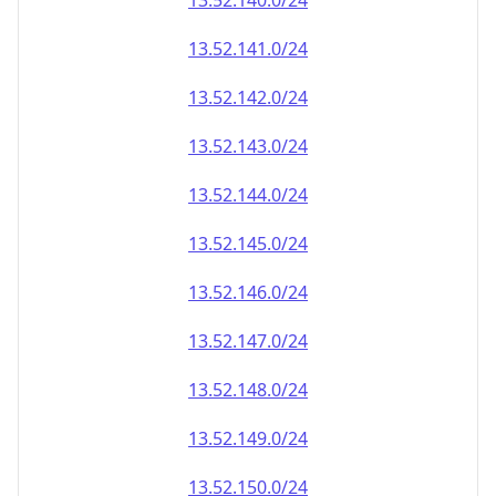
13.52.140.0/24
13.52.141.0/24
13.52.142.0/24
13.52.143.0/24
13.52.144.0/24
13.52.145.0/24
13.52.146.0/24
13.52.147.0/24
13.52.148.0/24
13.52.149.0/24
13.52.150.0/24