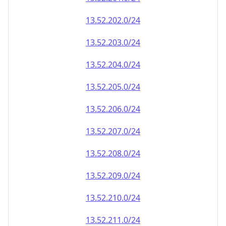
13.52.202.0/24
13.52.203.0/24
13.52.204.0/24
13.52.205.0/24
13.52.206.0/24
13.52.207.0/24
13.52.208.0/24
13.52.209.0/24
13.52.210.0/24
13.52.211.0/24