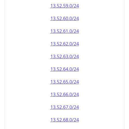
13.52.59.0/24
13.52.60.0/24
13.52.61.0/24
13.52.62.0/24
13.52.63.0/24
13.52.64.0/24
13.52.65.0/24
13.52.66.0/24
13.52.67.0/24
13.52.68.0/24