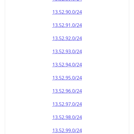
13.52.90.0/24
13.52.91.0/24
13.52.92.0/24
13.52.93.0/24
13.52.94.0/24
13.52.95.0/24
13.52.96.0/24
13.52.97.0/24
13.52.98.0/24
13.52.99.0/24