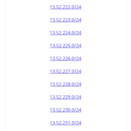
13.52.222.0/24
13.52.223.0/24
13.52.224.0/24
13.52.225.0/24
13.52.226.0/24
13.52.227.0/24
13.52.228.0/24
13.52.229.0/24
13.52.230.0/24
13.52.231.0/24