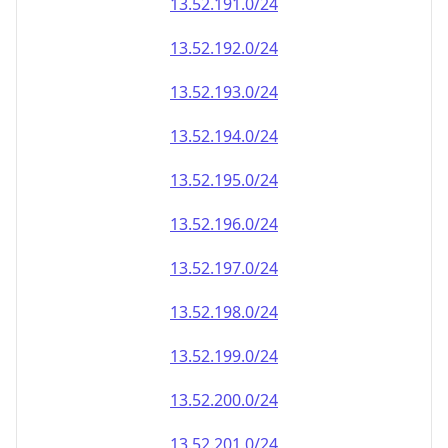
13.52.191.0/24
13.52.192.0/24
13.52.193.0/24
13.52.194.0/24
13.52.195.0/24
13.52.196.0/24
13.52.197.0/24
13.52.198.0/24
13.52.199.0/24
13.52.200.0/24
13.52.201.0/24