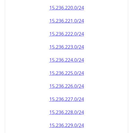
15.236.222.0/24
15.236.223.0/24
15.236.224.0/24
15.236.225.0/24
15.236.226.0/24
15.236.227.0/24
15.236.228.0/24
15.236.229.0/24
15.236.230.0/24
15.236.231.0/24