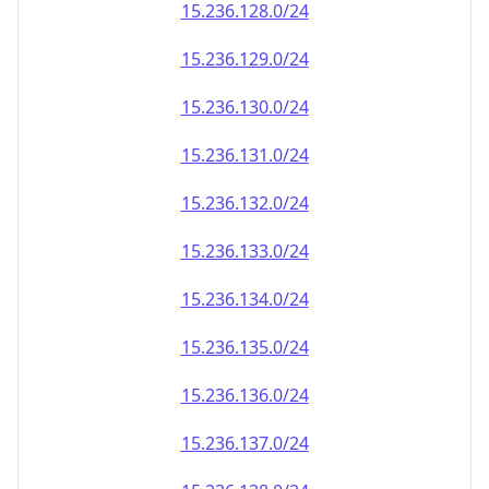
15.236.130.0/24
15.236.131.0/24
15.236.132.0/24
15.236.133.0/24
15.236.134.0/24
15.236.135.0/24
15.236.136.0/24
15.236.137.0/24
15.236.138.0/24
15.236.139.0/24