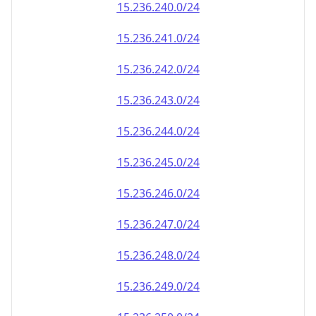
15.236.242.0/24
15.236.243.0/24
15.236.244.0/24
15.236.245.0/24
15.236.246.0/24
15.236.247.0/24
15.236.248.0/24
15.236.249.0/24
15.236.250.0/24
15.236.251.0/24