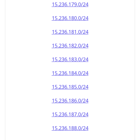
15.236.181.0/24
15.236.182.0/24
15.236.183.0/24
15.236.184.0/24
15.236.185.0/24
15.236.186.0/24
15.236.187.0/24
15.236.188.0/24
15.236.189.0/24
15.236.190.0/24