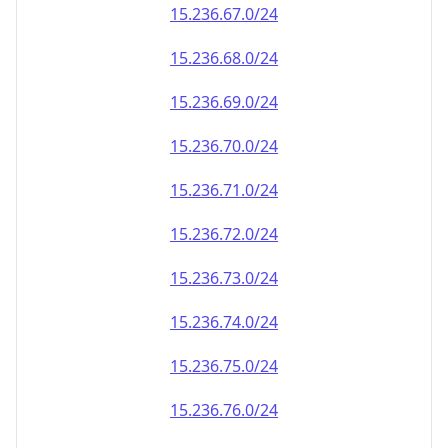
15.236.69.0/24
15.236.70.0/24
15.236.71.0/24
15.236.72.0/24
15.236.73.0/24
15.236.74.0/24
15.236.75.0/24
15.236.76.0/24
15.236.77.0/24
15.236.78.0/24