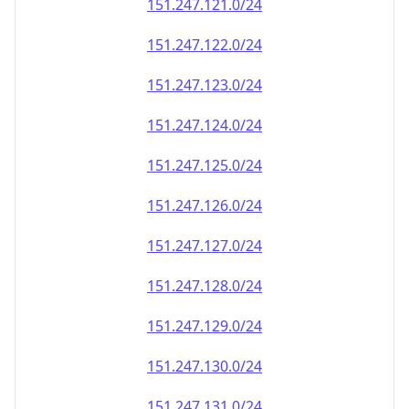
151.247.130.0/24
151.247.131.0/24
151.247.132.0/24
151.247.133.0/24
151.247.134.0/24
151.247.135.0/24
151.247.136.0/24
151.247.137.0/24
151.247.138.0/24
151.247.139.0/24