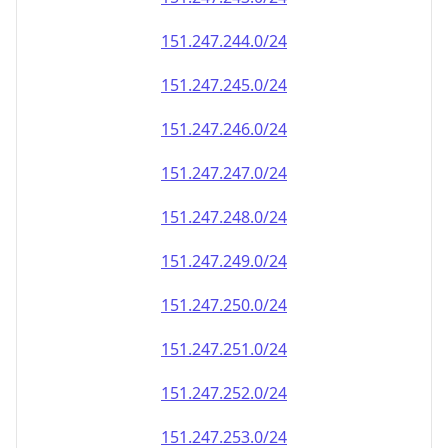
151.247.252.0/24
151.247.253.0/24
151.247.254.0/24
151.247.255.0/24