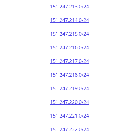
151.247.222.0/24
151.247.223.0/24
151.247.224.0/24
151.247.225.0/24
151.247.226.0/24
151.247.227.0/24
151.247.228.0/24
151.247.229.0/24
151.247.230.0/24
151.247.231.0/24