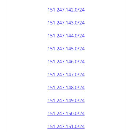
151.247.151.0/24
151.247.152.0/24
151.247.153.0/24
151.247.154.0/24
151.247.155.0/24
151.247.156.0/24
151.247.157.0/24
151.247.158.0/24
151.247.159.0/24
151.247.160.0/24