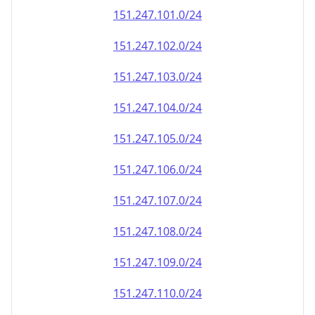
151.247.110.0/24
151.247.111.0/24
151.247.112.0/24
151.247.113.0/24
151.247.114.0/24
151.247.115.0/24
151.247.116.0/24
151.247.117.0/24
151.247.118.0/24
151.247.119.0/24