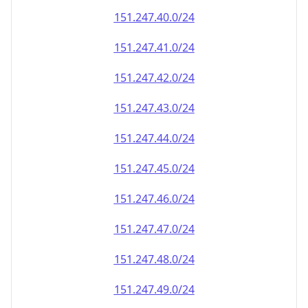
151.247.49.0/24
151.247.50.0/24
151.247.51.0/24
151.247.52.0/24
151.247.53.0/24
151.247.54.0/24
151.247.55.0/24
151.247.56.0/24
151.247.57.0/24
151.247.58.0/24