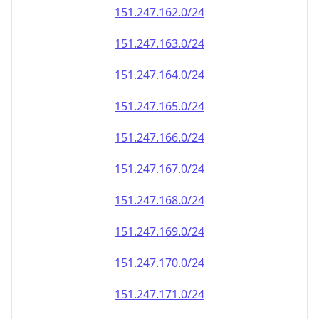
151.247.171.0/24
151.247.172.0/24
151.247.173.0/24
151.247.174.0/24
151.247.175.0/24
151.247.176.0/24
151.247.177.0/24
151.247.178.0/24
151.247.179.0/24
151.247.180.0/24