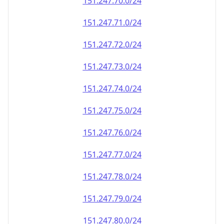
151.247.79.0/24
151.247.80.0/24
151.247.81.0/24
151.247.82.0/24
151.247.83.0/24
151.247.84.0/24
151.247.85.0/24
151.247.86.0/24
151.247.87.0/24
151.247.88.0/24
151.247.89.0/24