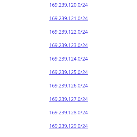
169.239.120.0/24
169.239.121.0/24
169.239.122.0/24
169.239.123.0/24
169.239.124.0/24
169.239.125.0/24
169.239.126.0/24
169.239.127.0/24
169.239.128.0/24
169.239.129.0/24