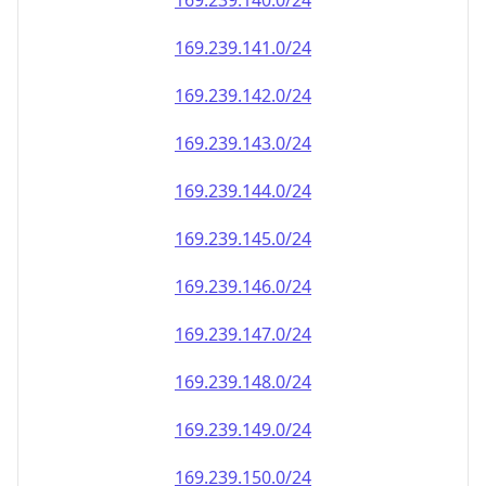
169.239.140.0/24
169.239.141.0/24
169.239.142.0/24
169.239.143.0/24
169.239.144.0/24
169.239.145.0/24
169.239.146.0/24
169.239.147.0/24
169.239.148.0/24
169.239.149.0/24
169.239.150.0/24