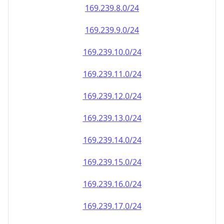
169.239.8.0/24
169.239.9.0/24
169.239.10.0/24
169.239.11.0/24
169.239.12.0/24
169.239.13.0/24
169.239.14.0/24
169.239.15.0/24
169.239.16.0/24
169.239.17.0/24