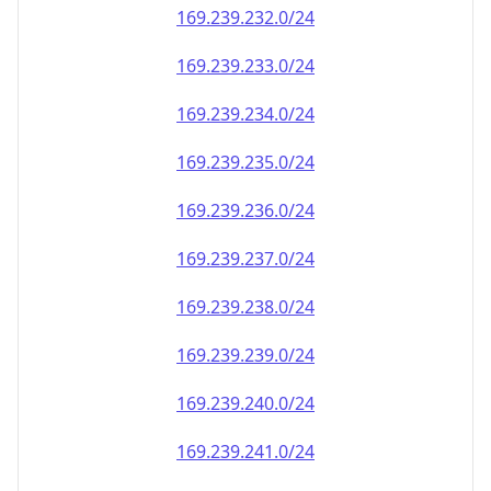
169.239.232.0/24
169.239.233.0/24
169.239.234.0/24
169.239.235.0/24
169.239.236.0/24
169.239.237.0/24
169.239.238.0/24
169.239.239.0/24
169.239.240.0/24
169.239.241.0/24