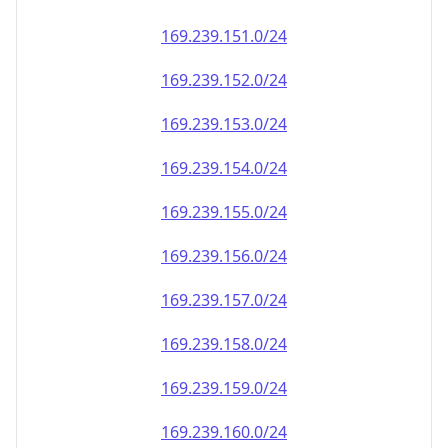
169.239.151.0/24
169.239.152.0/24
169.239.153.0/24
169.239.154.0/24
169.239.155.0/24
169.239.156.0/24
169.239.157.0/24
169.239.158.0/24
169.239.159.0/24
169.239.160.0/24