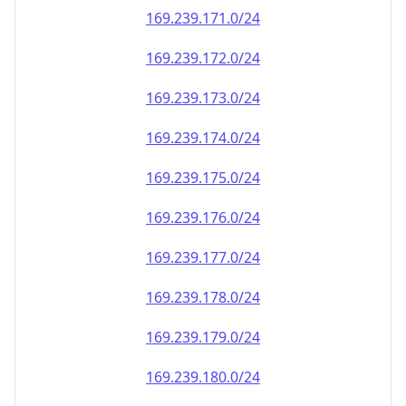
169.239.171.0/24
169.239.172.0/24
169.239.173.0/24
169.239.174.0/24
169.239.175.0/24
169.239.176.0/24
169.239.177.0/24
169.239.178.0/24
169.239.179.0/24
169.239.180.0/24