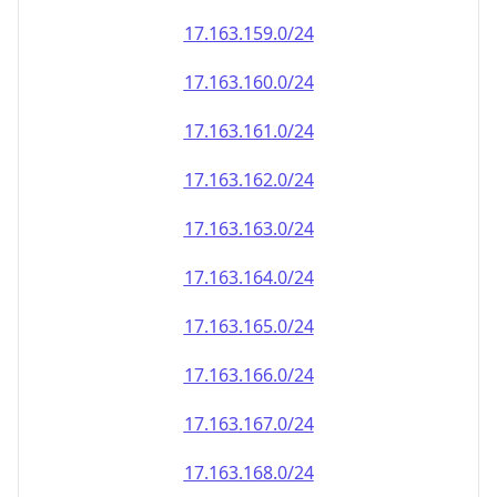
17.163.161.0/24
17.163.162.0/24
17.163.163.0/24
17.163.164.0/24
17.163.165.0/24
17.163.166.0/24
17.163.167.0/24
17.163.168.0/24
17.163.169.0/24
17.163.170.0/24