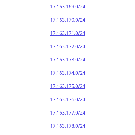
17.163.171.0/24
17.163.172.0/24
17.163.173.0/24
17.163.174.0/24
17.163.175.0/24
17.163.176.0/24
17.163.177.0/24
17.163.178.0/24
17.163.179.0/24
17.163.180.0/24