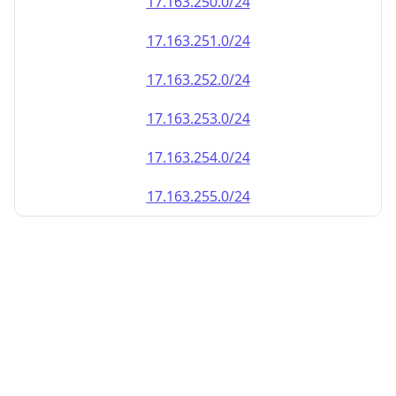
17.163.252.0/24
17.163.253.0/24
17.163.254.0/24
17.163.255.0/24