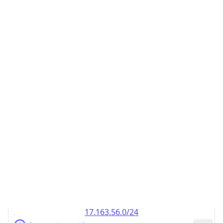
17.163.49.0/24
17.163.50.0/24
17.163.51.0/24
17.163.52.0/24
17.163.53.0/24
17.163.54.0/24
17.163.55.0/24
17.163.56.0/24
17.163.57.0/24
17.163.58.0/24