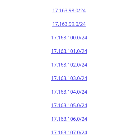
17.163.100.0/24
17.163.101.0/24
17.163.102.0/24
17.163.103.0/24
17.163.104.0/24
17.163.105.0/24
17.163.106.0/24
17.163.107.0/24
17.163.108.0/24
17.163.109.0/24