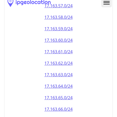
17.163.59.0/24
17.163.60.0/24
17.163.61.0/24
17.163.62.0/24
17.163.63.0/24
17.163.64.0/24
17.163.65.0/24
17.163.66.0/24
17.163.67.0/24
17.163.68.0/24