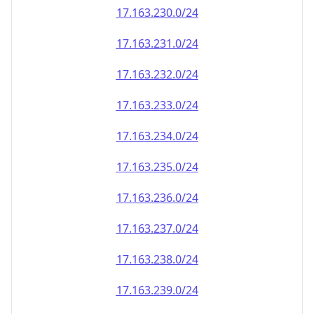
17.163.232.0/24
17.163.233.0/24
17.163.234.0/24
17.163.235.0/24
17.163.236.0/24
17.163.237.0/24
17.163.238.0/24
17.163.239.0/24
17.163.240.0/24
17.163.241.0/24