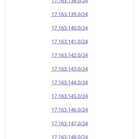
17.163.140.0/24
17.163.141.0/24
17.163.142.0/24
17.163.143.0/24
17.163.144.0/24
17.163.145.0/24
17.163.146.0/24
17.163.147.0/24
17.163.148.0/24
17.163.149.0/24
17.163.150.0/24