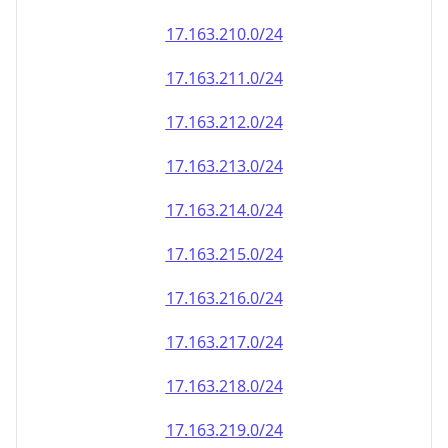
17.163.212.0/24
17.163.213.0/24
17.163.214.0/24
17.163.215.0/24
17.163.216.0/24
17.163.217.0/24
17.163.218.0/24
17.163.219.0/24
17.163.220.0/24
17.163.221.0/24