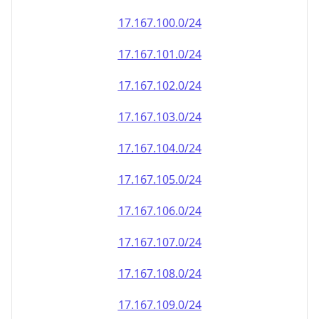
17.167.100.0/24
17.167.101.0/24
17.167.102.0/24
17.167.103.0/24
17.167.104.0/24
17.167.105.0/24
17.167.106.0/24
17.167.107.0/24
17.167.108.0/24
17.167.109.0/24