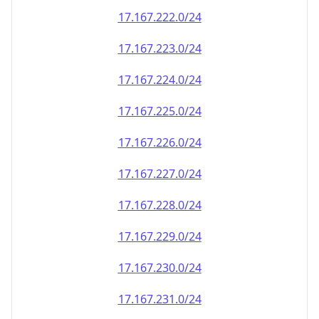
17.167.222.0/24
17.167.223.0/24
17.167.224.0/24
17.167.225.0/24
17.167.226.0/24
17.167.227.0/24
17.167.228.0/24
17.167.229.0/24
17.167.230.0/24
17.167.231.0/24