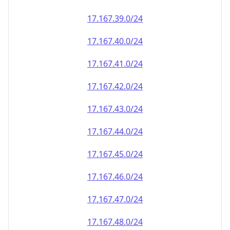
17.167.39.0/24
17.167.40.0/24
17.167.41.0/24
17.167.42.0/24
17.167.43.0/24
17.167.44.0/24
17.167.45.0/24
17.167.46.0/24
17.167.47.0/24
17.167.48.0/24