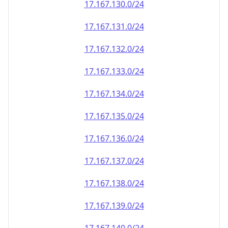
17.167.130.0/24
17.167.131.0/24
17.167.132.0/24
17.167.133.0/24
17.167.134.0/24
17.167.135.0/24
17.167.136.0/24
17.167.137.0/24
17.167.138.0/24
17.167.139.0/24