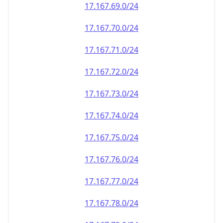
17.167.69.0/24
17.167.70.0/24
17.167.71.0/24
17.167.72.0/24
17.167.73.0/24
17.167.74.0/24
17.167.75.0/24
17.167.76.0/24
17.167.77.0/24
17.167.78.0/24