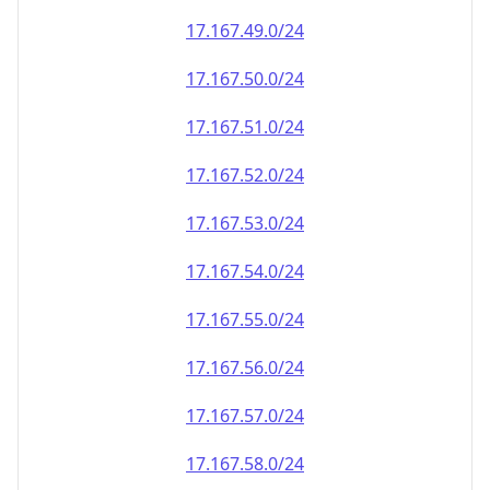
17.167.49.0/24
17.167.50.0/24
17.167.51.0/24
17.167.52.0/24
17.167.53.0/24
17.167.54.0/24
17.167.55.0/24
17.167.56.0/24
17.167.57.0/24
17.167.58.0/24