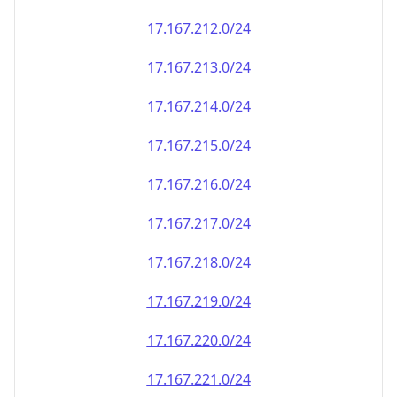
17.167.212.0/24
17.167.213.0/24
17.167.214.0/24
17.167.215.0/24
17.167.216.0/24
17.167.217.0/24
17.167.218.0/24
17.167.219.0/24
17.167.220.0/24
17.167.221.0/24