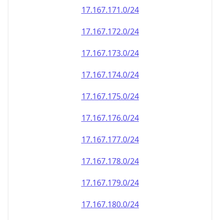
17.167.171.0/24
17.167.172.0/24
17.167.173.0/24
17.167.174.0/24
17.167.175.0/24
17.167.176.0/24
17.167.177.0/24
17.167.178.0/24
17.167.179.0/24
17.167.180.0/24