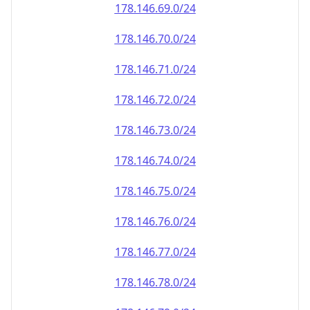
178.146.69.0/24
178.146.70.0/24
178.146.71.0/24
178.146.72.0/24
178.146.73.0/24
178.146.74.0/24
178.146.75.0/24
178.146.76.0/24
178.146.77.0/24
178.146.78.0/24