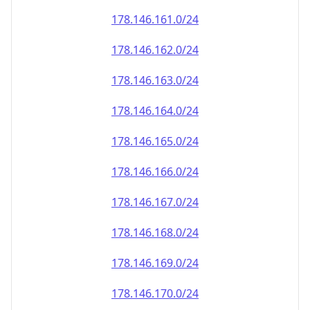
178.146.161.0/24
178.146.162.0/24
178.146.163.0/24
178.146.164.0/24
178.146.165.0/24
178.146.166.0/24
178.146.167.0/24
178.146.168.0/24
178.146.169.0/24
178.146.170.0/24