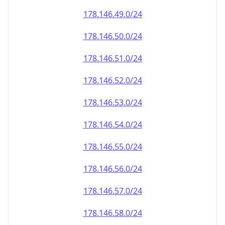
178.146.49.0/24
178.146.50.0/24
178.146.51.0/24
178.146.52.0/24
178.146.53.0/24
178.146.54.0/24
178.146.55.0/24
178.146.56.0/24
178.146.57.0/24
178.146.58.0/24