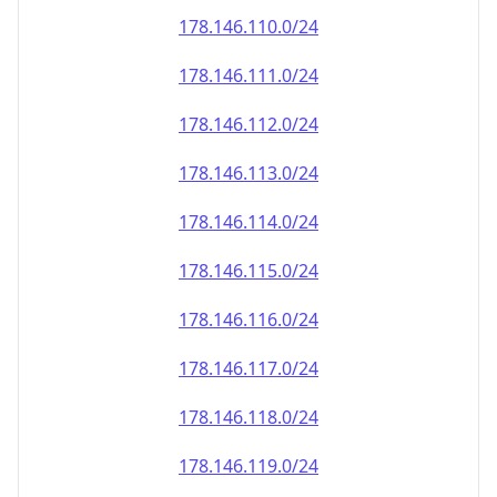
178.146.110.0/24
178.146.111.0/24
178.146.112.0/24
178.146.113.0/24
178.146.114.0/24
178.146.115.0/24
178.146.116.0/24
178.146.117.0/24
178.146.118.0/24
178.146.119.0/24