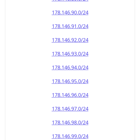
178.146.90.0/24
178.146.91.0/24
178.146.92.0/24
178.146.93.0/24
178.146.94.0/24
178.146.95.0/24
178.146.96.0/24
178.146.97.0/24
178.146.98.0/24
178.146.99.0/24