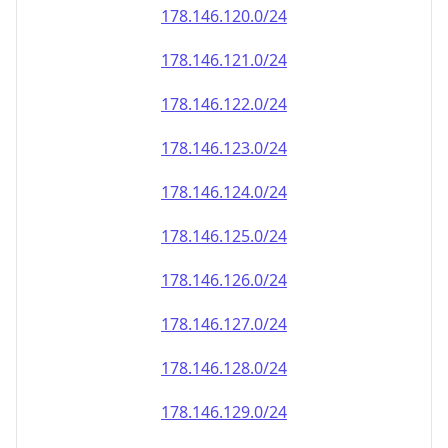
178.146.120.0/24
178.146.121.0/24
178.146.122.0/24
178.146.123.0/24
178.146.124.0/24
178.146.125.0/24
178.146.126.0/24
178.146.127.0/24
178.146.128.0/24
178.146.129.0/24