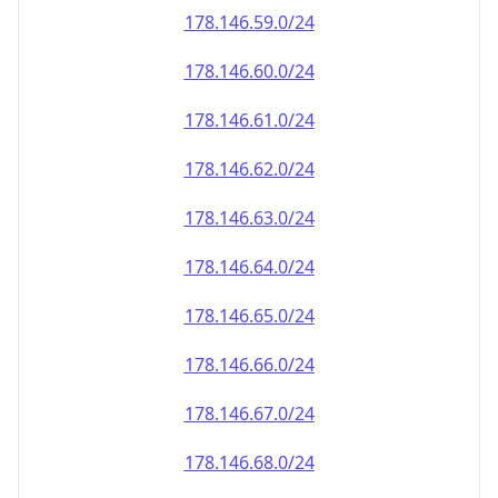
178.146.59.0/24
178.146.60.0/24
178.146.61.0/24
178.146.62.0/24
178.146.63.0/24
178.146.64.0/24
178.146.65.0/24
178.146.66.0/24
178.146.67.0/24
178.146.68.0/24