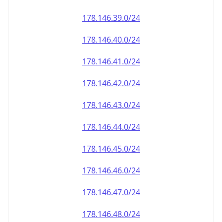
178.146.39.0/24
178.146.40.0/24
178.146.41.0/24
178.146.42.0/24
178.146.43.0/24
178.146.44.0/24
178.146.45.0/24
178.146.46.0/24
178.146.47.0/24
178.146.48.0/24