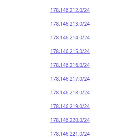
178.146.212.0/24
178.146.213.0/24
178.146.214.0/24
178.146.215.0/24
178.146.216.0/24
178.146.217.0/24
178.146.218.0/24
178.146.219.0/24
178.146.220.0/24
178.146.221.0/24