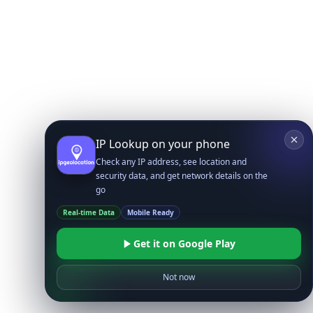
IP Lookup on your phone
Check any IP address, see location and
security data, and get network details on the
go
Real-time Data
Mobile Ready
Get it on Google Play
Not now