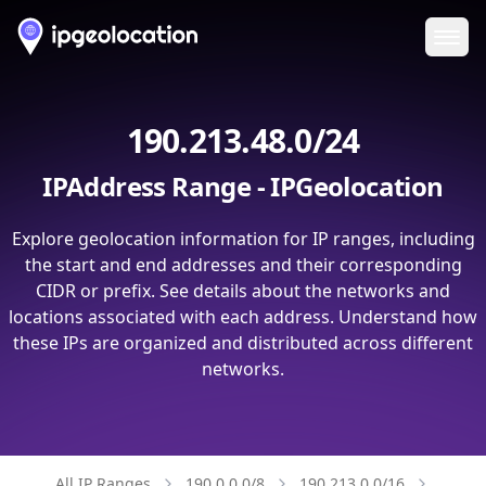
Ope
190.213.48.0/24
IPAddress Range - IPGeolocation
Explore geolocation information for IP ranges, including
the start and end addresses and their corresponding
CIDR or prefix. See details about the networks and
locations associated with each address. Understand how
these IPs are organized and distributed across different
networks.
All IP Ranges
190.0.0.0/8
190.213.0.0/16