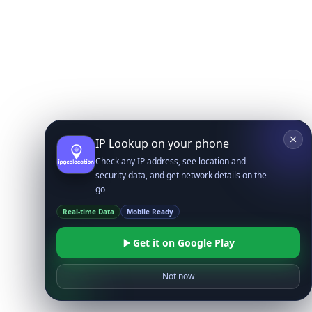
IP Lookup on your phone
Check any IP address, see location and
security data, and get network details on the
go
Real-time Data
Mobile Ready
Get it on Google Play
Not now