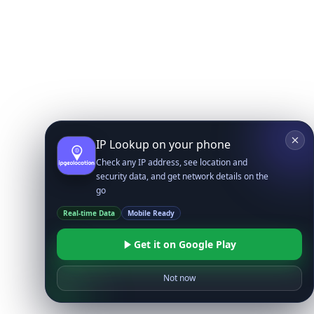
IP Lookup on your phone
Check any IP address, see location and
security data, and get network details on the
go
Real-time Data
Mobile Ready
Get it on Google Play
Not now