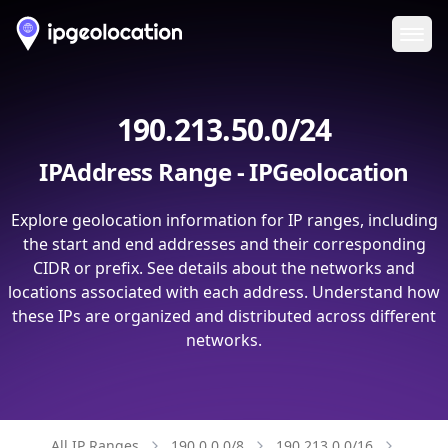
Ope
190.213.50.0/24
IPAddress Range - IPGeolocation
Explore geolocation information for IP ranges, including
the start and end addresses and their corresponding
CIDR or prefix. See details about the networks and
locations associated with each address. Understand how
these IPs are organized and distributed across different
networks.
All IP Ranges
190.0.0.0/8
190.213.0.0/16