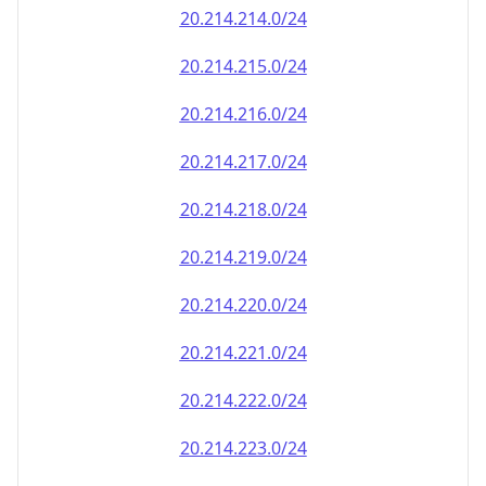
20.214.222.0/24
20.214.223.0/24
20.214.224.0/24
20.214.225.0/24
20.214.226.0/24
20.214.227.0/24
20.214.228.0/24
20.214.229.0/24
20.214.230.0/24
20.214.231.0/24