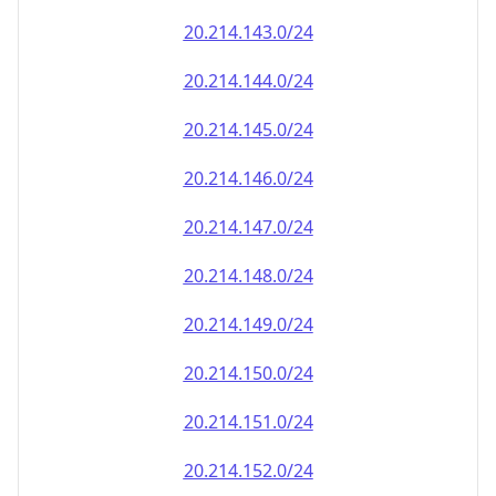
20.214.151.0/24
20.214.152.0/24
20.214.153.0/24
20.214.154.0/24
20.214.155.0/24
20.214.156.0/24
20.214.157.0/24
20.214.158.0/24
20.214.159.0/24
20.214.160.0/24