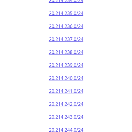
20.214.242.0/24
20.214.243.0/24
20.214.244.0/24
20.214.245.0/24
20.214.246.0/24
20.214.247.0/24
20.214.248.0/24
20.214.249.0/24
20.214.250.0/24
20.214.251.0/24