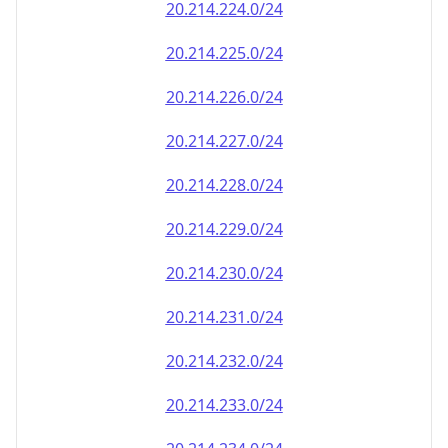
20.214.232.0/24
20.214.233.0/24
20.214.234.0/24
20.214.235.0/24
20.214.236.0/24
20.214.237.0/24
20.214.238.0/24
20.214.239.0/24
20.214.240.0/24
20.214.241.0/24