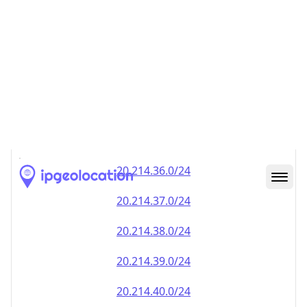
20.214.39.0/24
20.214.40.0/24
20.214.41.0/24
20.214.42.0/24
20.214.43.0/24
20.214.44.0/24
20.214.45.0/24
20.214.46.0/24
20.214.47.0/24
20.214.48.0/24