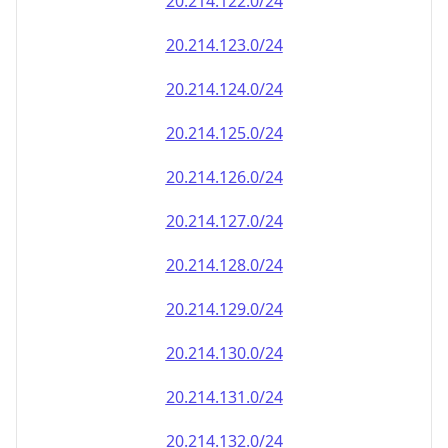
20.214.130.0/24
20.214.131.0/24
20.214.132.0/24
20.214.133.0/24
20.214.134.0/24
20.214.135.0/24
20.214.136.0/24
20.214.137.0/24
20.214.138.0/24
20.214.139.0/24