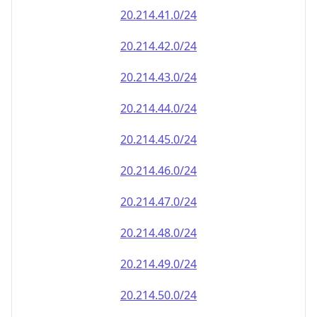
20.214.49.0/24
20.214.50.0/24
20.214.51.0/24
20.214.52.0/24
20.214.53.0/24
20.214.54.0/24
20.214.55.0/24
20.214.56.0/24
20.214.57.0/24
20.214.58.0/24