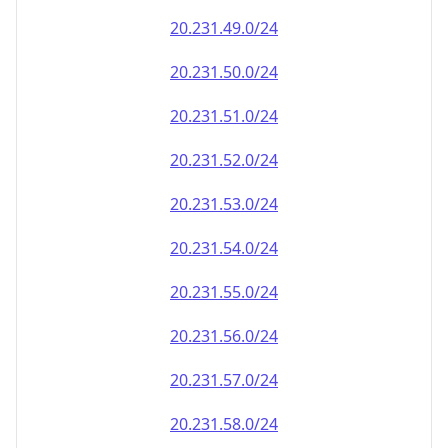
20.231.49.0/24
20.231.50.0/24
20.231.51.0/24
20.231.52.0/24
20.231.53.0/24
20.231.54.0/24
20.231.55.0/24
20.231.56.0/24
20.231.57.0/24
20.231.58.0/24