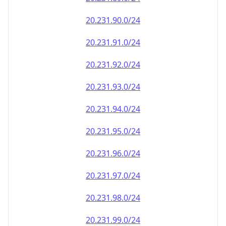
20.231.90.0/24
20.231.91.0/24
20.231.92.0/24
20.231.93.0/24
20.231.94.0/24
20.231.95.0/24
20.231.96.0/24
20.231.97.0/24
20.231.98.0/24
20.231.99.0/24