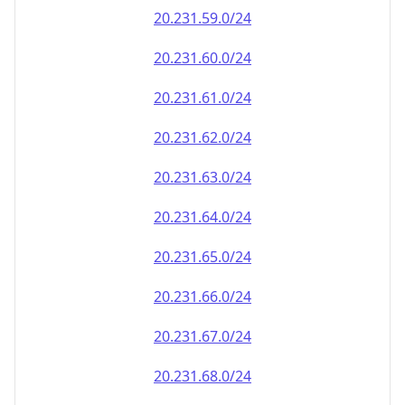
20.231.59.0/24
20.231.60.0/24
20.231.61.0/24
20.231.62.0/24
20.231.63.0/24
20.231.64.0/24
20.231.65.0/24
20.231.66.0/24
20.231.67.0/24
20.231.68.0/24