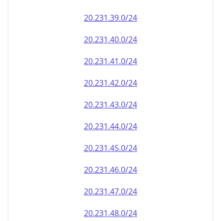
20.231.39.0/24
20.231.40.0/24
20.231.41.0/24
20.231.42.0/24
20.231.43.0/24
20.231.44.0/24
20.231.45.0/24
20.231.46.0/24
20.231.47.0/24
20.231.48.0/24