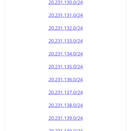
20.231.130.0/24
20.231.131.0/24
20.231.132.0/24
20.231.133.0/24
20.231.134.0/24
20.231.135.0/24
20.231.136.0/24
20.231.137.0/24
20.231.138.0/24
20.231.139.0/24