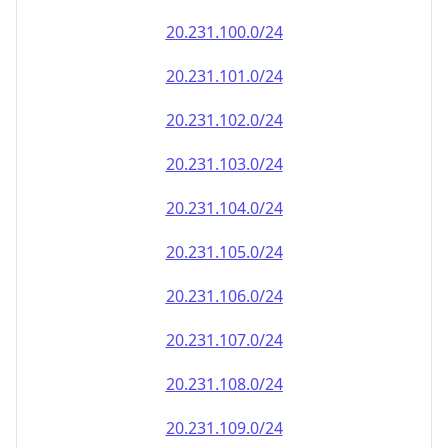
20.231.100.0/24
20.231.101.0/24
20.231.102.0/24
20.231.103.0/24
20.231.104.0/24
20.231.105.0/24
20.231.106.0/24
20.231.107.0/24
20.231.108.0/24
20.231.109.0/24