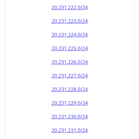
20.231.222.0/24
20.231.223.0/24
20.231.224.0/24
20.231.225.0/24
20.231.226.0/24
20.231.227.0/24
20.231.228.0/24
20.231.229.0/24
20.231.230.0/24
20.231.231.0/24