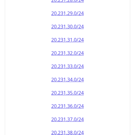
20.231.28.0/24
20.231.29.0/24
20.231.30.0/24
20.231.31.0/24
20.231.32.0/24
20.231.33.0/24
20.231.34.0/24
20.231.35.0/24
20.231.36.0/24
20.231.37.0/24
20.231.38.0/24