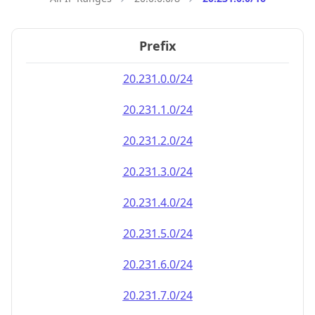
Prefix
20.231.0.0/24
20.231.1.0/24
20.231.2.0/24
20.231.3.0/24
20.231.4.0/24
20.231.5.0/24
20.231.6.0/24
20.231.7.0/24