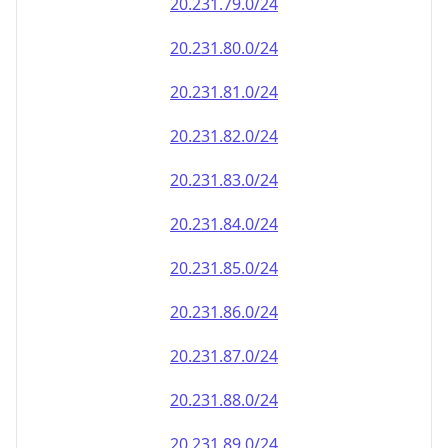
20.231.79.0/24
20.231.80.0/24
20.231.81.0/24
20.231.82.0/24
20.231.83.0/24
20.231.84.0/24
20.231.85.0/24
20.231.86.0/24
20.231.87.0/24
20.231.88.0/24
20.231.89.0/24