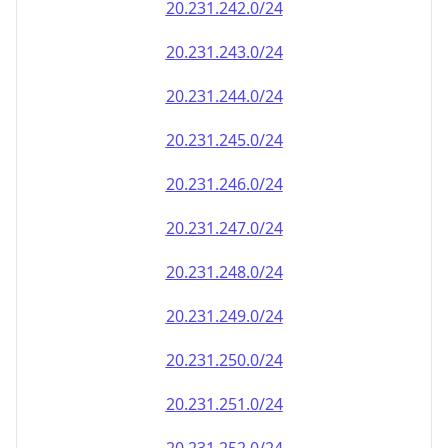
20.231.242.0/24
20.231.243.0/24
20.231.244.0/24
20.231.245.0/24
20.231.246.0/24
20.231.247.0/24
20.231.248.0/24
20.231.249.0/24
20.231.250.0/24
20.231.251.0/24