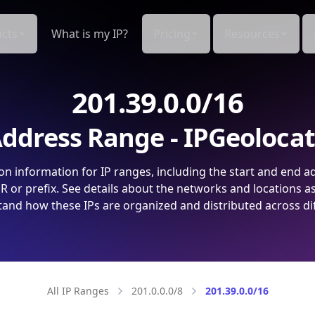
cts
What is my IP?
Pricing
Resources
201.39.0.0/16
ddress Range - IPGeoloca
on information for IP ranges, including the start and end a
 or prefix. See details about the networks and locations a
and how these IPs are organized and distributed across di
All IP Ranges
201.0.0.0/8
201.39.0.0/16