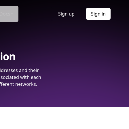
Docs
Sign up
Sign in
tion
ddresses and their
ssociated with each
fferent networks.