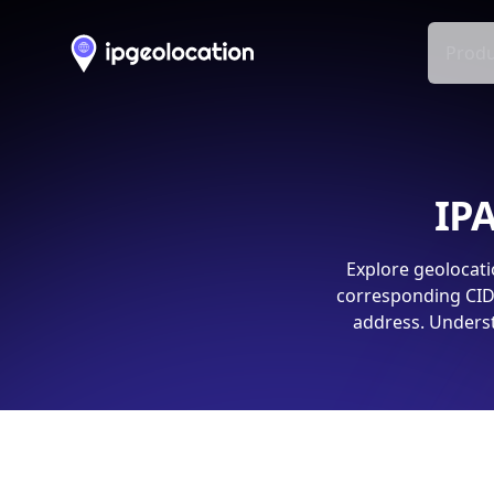
Produ
IPA
Explore geolocati
corresponding CIDR
address. Underst