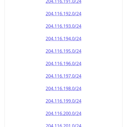
204.116.191.0/24
204.116.192.0/24
204.116.193.0/24
204.116.194.0/24
204.116.195.0/24
204.116.196.0/24
204.116.197.0/24
204.116.198.0/24
204.116.199.0/24
204.116.200.0/24
204.116.201.0/24