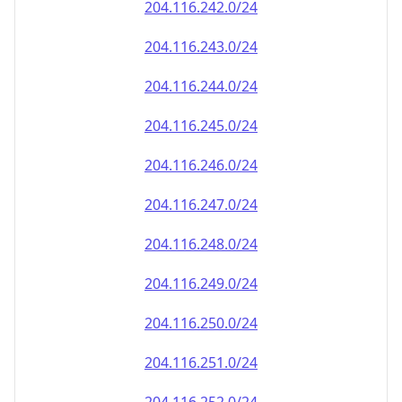
204.116.242.0/24
204.116.243.0/24
204.116.244.0/24
204.116.245.0/24
204.116.246.0/24
204.116.247.0/24
204.116.248.0/24
204.116.249.0/24
204.116.250.0/24
204.116.251.0/24