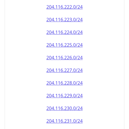
204.116.222.0/24
204.116.223.0/24
204.116.224.0/24
204.116.225.0/24
204.116.226.0/24
204.116.227.0/24
204.116.228.0/24
204.116.229.0/24
204.116.230.0/24
204.116.231.0/24