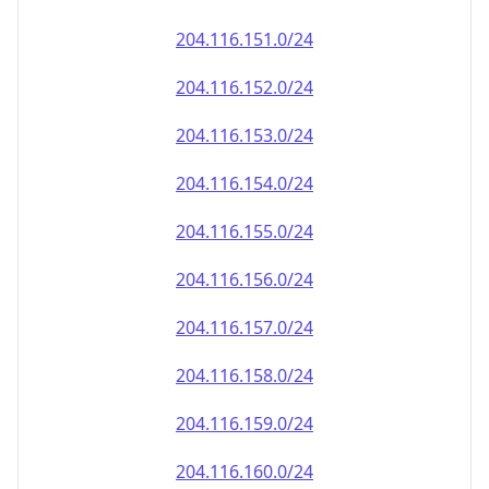
204.116.151.0/24
204.116.152.0/24
204.116.153.0/24
204.116.154.0/24
204.116.155.0/24
204.116.156.0/24
204.116.157.0/24
204.116.158.0/24
204.116.159.0/24
204.116.160.0/24