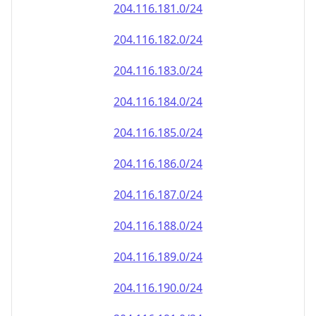
204.116.181.0/24
204.116.182.0/24
204.116.183.0/24
204.116.184.0/24
204.116.185.0/24
204.116.186.0/24
204.116.187.0/24
204.116.188.0/24
204.116.189.0/24
204.116.190.0/24