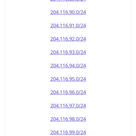
204.116.90.0/24
204.116.91.0/24
204.116.92.0/24
204.116.93.0/24
204.116.94.0/24
204.116.95.0/24
204.116.96.0/24
204.116.97.0/24
204.116.98.0/24
204.116.99.0/24