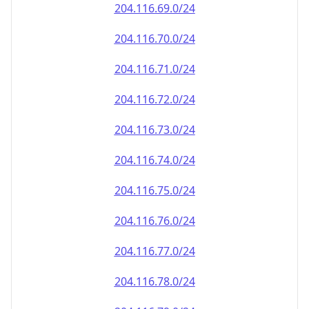
204.116.69.0/24
204.116.70.0/24
204.116.71.0/24
204.116.72.0/24
204.116.73.0/24
204.116.74.0/24
204.116.75.0/24
204.116.76.0/24
204.116.77.0/24
204.116.78.0/24