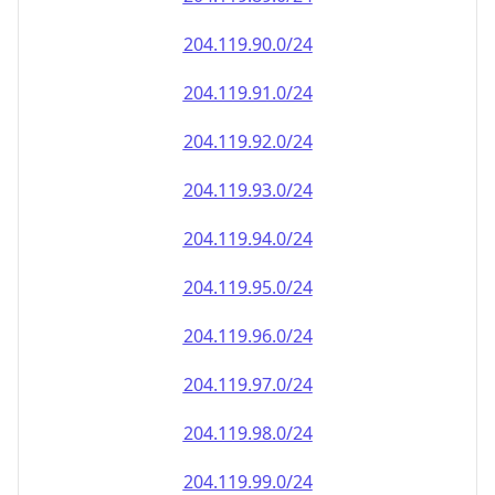
204.119.90.0/24
204.119.91.0/24
204.119.92.0/24
204.119.93.0/24
204.119.94.0/24
204.119.95.0/24
204.119.96.0/24
204.119.97.0/24
204.119.98.0/24
204.119.99.0/24