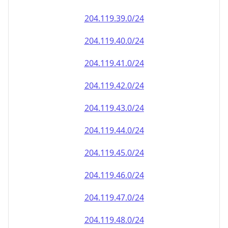
204.119.39.0/24
204.119.40.0/24
204.119.41.0/24
204.119.42.0/24
204.119.43.0/24
204.119.44.0/24
204.119.45.0/24
204.119.46.0/24
204.119.47.0/24
204.119.48.0/24