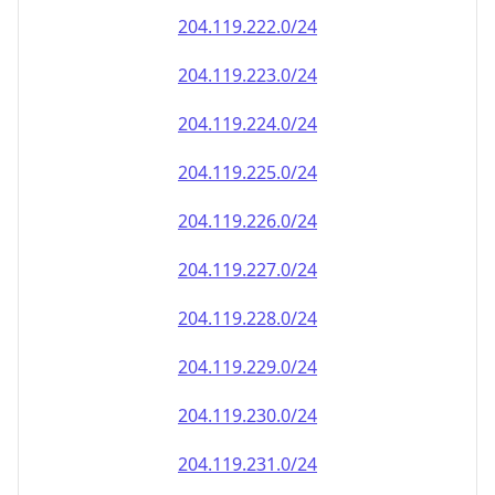
204.119.222.0/24
204.119.223.0/24
204.119.224.0/24
204.119.225.0/24
204.119.226.0/24
204.119.227.0/24
204.119.228.0/24
204.119.229.0/24
204.119.230.0/24
204.119.231.0/24