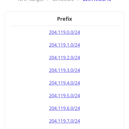
Prefix
204.119.0.0/24
204.119.1.0/24
204.119.2.0/24
204.119.3.0/24
204.119.4.0/24
204.119.5.0/24
204.119.6.0/24
204.119.7.0/24