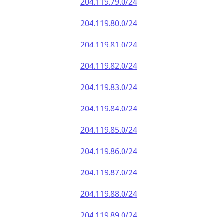
204.119.79.0/24
204.119.80.0/24
204.119.81.0/24
204.119.82.0/24
204.119.83.0/24
204.119.84.0/24
204.119.85.0/24
204.119.86.0/24
204.119.87.0/24
204.119.88.0/24
204.119.89.0/24