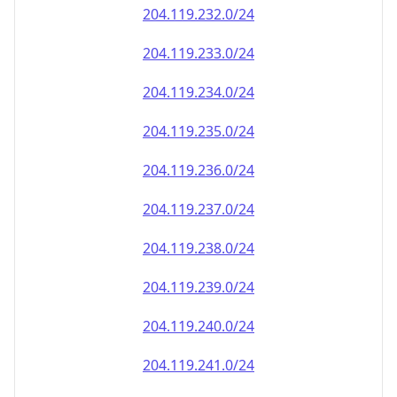
204.119.232.0/24
204.119.233.0/24
204.119.234.0/24
204.119.235.0/24
204.119.236.0/24
204.119.237.0/24
204.119.238.0/24
204.119.239.0/24
204.119.240.0/24
204.119.241.0/24