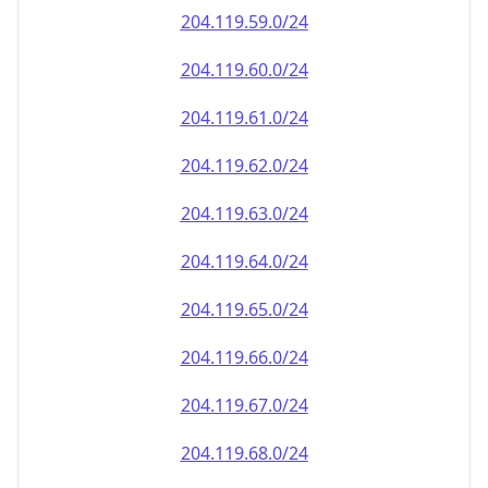
204.119.59.0/24
204.119.60.0/24
204.119.61.0/24
204.119.62.0/24
204.119.63.0/24
204.119.64.0/24
204.119.65.0/24
204.119.66.0/24
204.119.67.0/24
204.119.68.0/24