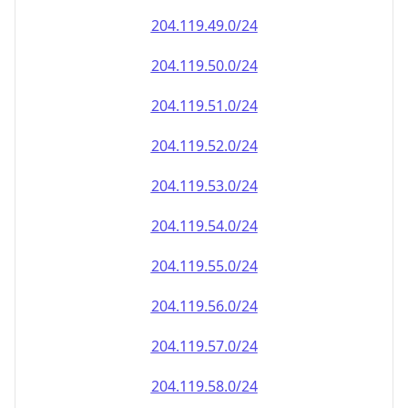
204.119.49.0/24
204.119.50.0/24
204.119.51.0/24
204.119.52.0/24
204.119.53.0/24
204.119.54.0/24
204.119.55.0/24
204.119.56.0/24
204.119.57.0/24
204.119.58.0/24