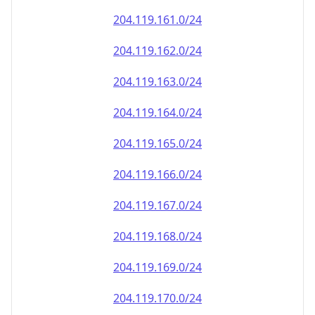
204.119.161.0/24
204.119.162.0/24
204.119.163.0/24
204.119.164.0/24
204.119.165.0/24
204.119.166.0/24
204.119.167.0/24
204.119.168.0/24
204.119.169.0/24
204.119.170.0/24