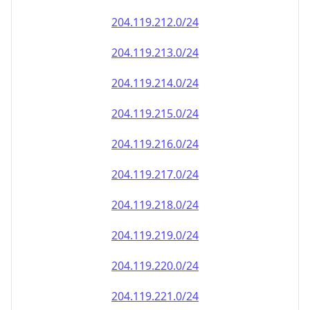
204.119.212.0/24
204.119.213.0/24
204.119.214.0/24
204.119.215.0/24
204.119.216.0/24
204.119.217.0/24
204.119.218.0/24
204.119.219.0/24
204.119.220.0/24
204.119.221.0/24