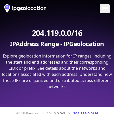
Ope
204.119.0.0/16
IPAddress Range - IPGeolocation
Explore geolocation information for IP ranges, including
the start and end addresses and their corresponding
CIDR or prefix. See details about the networks and
locations associated with each address. Understand how
these IPs are organized and distributed across different
networks.
All IP Ranges
204.0.0.0/8
204.119.0.0/16