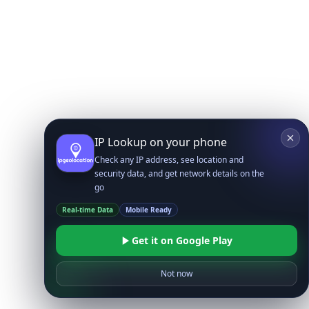
IP Lookup on your phone
Check any IP address, see location and
security data, and get network details on the
go
Real-time Data
Mobile Ready
Get it on Google Play
Not now