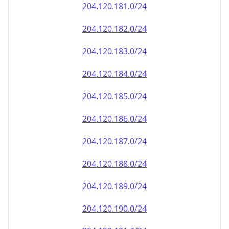
204.120.181.0/24
204.120.182.0/24
204.120.183.0/24
204.120.184.0/24
204.120.185.0/24
204.120.186.0/24
204.120.187.0/24
204.120.188.0/24
204.120.189.0/24
204.120.190.0/24