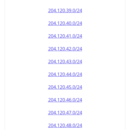
204.120.39.0/24
204.120.40.0/24
204.120.41.0/24
204.120.42.0/24
204.120.43.0/24
204.120.44.0/24
204.120.45.0/24
204.120.46.0/24
204.120.47.0/24
204.120.48.0/24