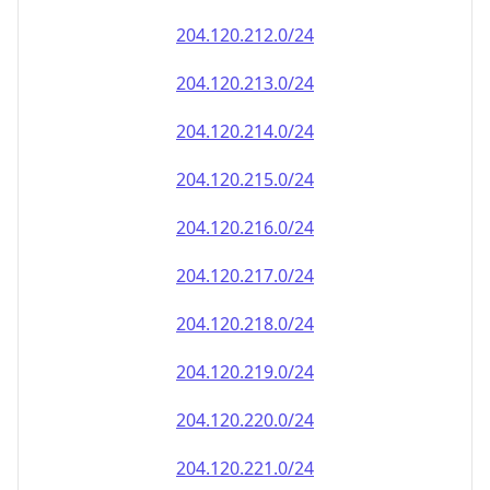
204.120.212.0/24
204.120.213.0/24
204.120.214.0/24
204.120.215.0/24
204.120.216.0/24
204.120.217.0/24
204.120.218.0/24
204.120.219.0/24
204.120.220.0/24
204.120.221.0/24