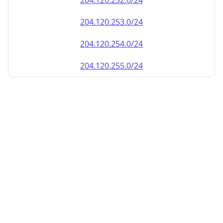
204.120.252.0/24
204.120.253.0/24
204.120.254.0/24
204.120.255.0/24