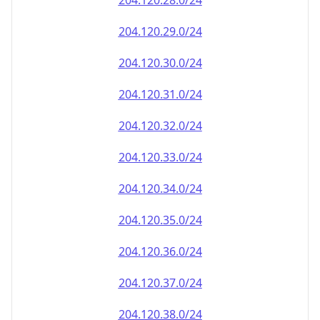
204.120.28.0/24
204.120.29.0/24
204.120.30.0/24
204.120.31.0/24
204.120.32.0/24
204.120.33.0/24
204.120.34.0/24
204.120.35.0/24
204.120.36.0/24
204.120.37.0/24
204.120.38.0/24