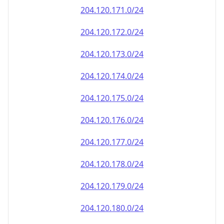
204.120.171.0/24
204.120.172.0/24
204.120.173.0/24
204.120.174.0/24
204.120.175.0/24
204.120.176.0/24
204.120.177.0/24
204.120.178.0/24
204.120.179.0/24
204.120.180.0/24