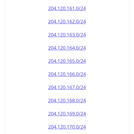
204.120.161.0/24
204.120.162.0/24
204.120.163.0/24
204.120.164.0/24
204.120.165.0/24
204.120.166.0/24
204.120.167.0/24
204.120.168.0/24
204.120.169.0/24
204.120.170.0/24