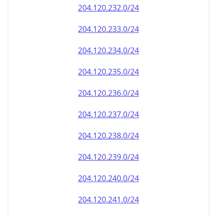
204.120.232.0/24
204.120.233.0/24
204.120.234.0/24
204.120.235.0/24
204.120.236.0/24
204.120.237.0/24
204.120.238.0/24
204.120.239.0/24
204.120.240.0/24
204.120.241.0/24