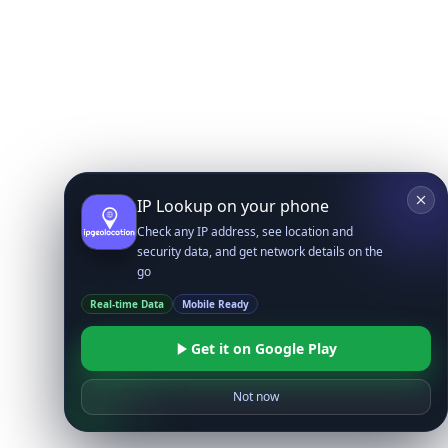
IP Lookup on your phone
Check any IP address, see location and
security data, and get network details on the
go
Real-time Data
Mobile Ready
Get it on Google Play
Not now