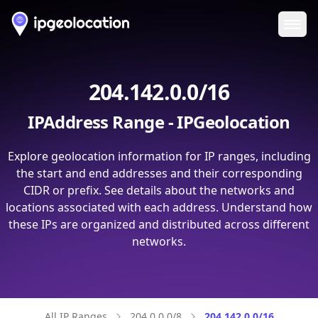
Ope
204.142.0.0/16
IPAddress Range - IPGeolocation
Explore geolocation information for IP ranges, including
the start and end addresses and their corresponding
CIDR or prefix. See details about the networks and
locations associated with each address. Understand how
these IPs are organized and distributed across different
networks.
All IP Ranges
204.0.0.0/8
204.142.0.0/16