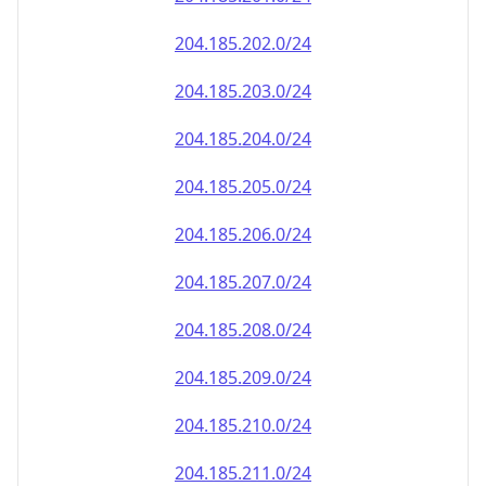
204.185.202.0/24
204.185.203.0/24
204.185.204.0/24
204.185.205.0/24
204.185.206.0/24
204.185.207.0/24
204.185.208.0/24
204.185.209.0/24
204.185.210.0/24
204.185.211.0/24