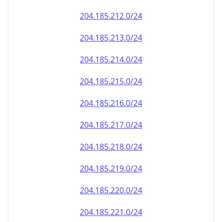
204.185.212.0/24
204.185.213.0/24
204.185.214.0/24
204.185.215.0/24
204.185.216.0/24
204.185.217.0/24
204.185.218.0/24
204.185.219.0/24
204.185.220.0/24
204.185.221.0/24