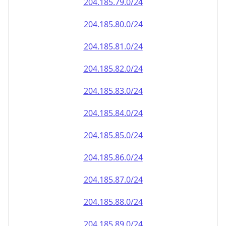
204.185.79.0/24
204.185.80.0/24
204.185.81.0/24
204.185.82.0/24
204.185.83.0/24
204.185.84.0/24
204.185.85.0/24
204.185.86.0/24
204.185.87.0/24
204.185.88.0/24
204.185.89.0/24