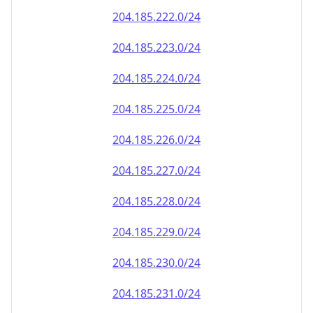
204.185.222.0/24
204.185.223.0/24
204.185.224.0/24
204.185.225.0/24
204.185.226.0/24
204.185.227.0/24
204.185.228.0/24
204.185.229.0/24
204.185.230.0/24
204.185.231.0/24