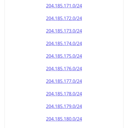
204.185.171.0/24
204.185.172.0/24
204.185.173.0/24
204.185.174.0/24
204.185.175.0/24
204.185.176.0/24
204.185.177.0/24
204.185.178.0/24
204.185.179.0/24
204.185.180.0/24