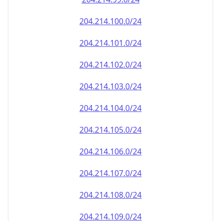
204.214.100.0/24
204.214.101.0/24
204.214.102.0/24
204.214.103.0/24
204.214.104.0/24
204.214.105.0/24
204.214.106.0/24
204.214.107.0/24
204.214.108.0/24
204.214.109.0/24