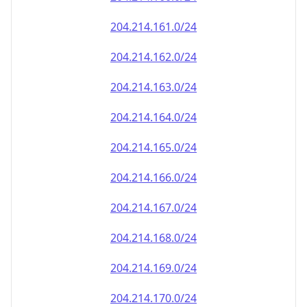
204.214.161.0/24
204.214.162.0/24
204.214.163.0/24
204.214.164.0/24
204.214.165.0/24
204.214.166.0/24
204.214.167.0/24
204.214.168.0/24
204.214.169.0/24
204.214.170.0/24