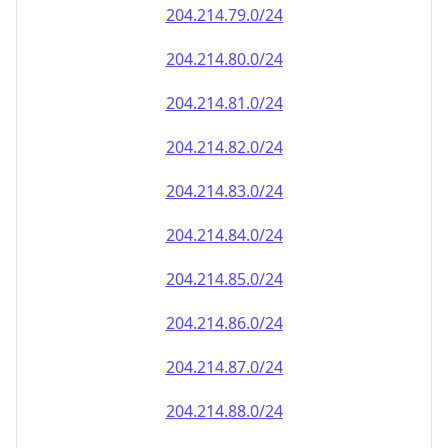
204.214.79.0/24
204.214.80.0/24
204.214.81.0/24
204.214.82.0/24
204.214.83.0/24
204.214.84.0/24
204.214.85.0/24
204.214.86.0/24
204.214.87.0/24
204.214.88.0/24
204.214.89.0/24