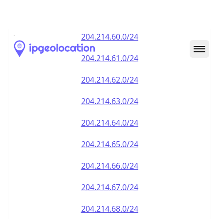
204.214.59.0/24
204.214.60.0/24
204.214.61.0/24
204.214.62.0/24
204.214.63.0/24
204.214.64.0/24
204.214.65.0/24
204.214.66.0/24
204.214.67.0/24
204.214.68.0/24