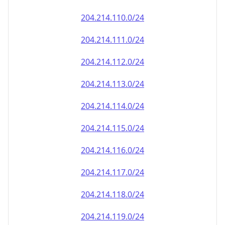
204.214.110.0/24
204.214.111.0/24
204.214.112.0/24
204.214.113.0/24
204.214.114.0/24
204.214.115.0/24
204.214.116.0/24
204.214.117.0/24
204.214.118.0/24
204.214.119.0/24