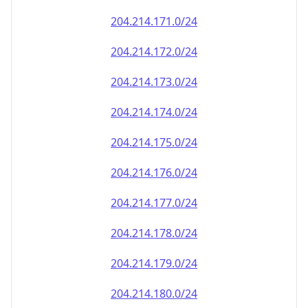
204.214.171.0/24
204.214.172.0/24
204.214.173.0/24
204.214.174.0/24
204.214.175.0/24
204.214.176.0/24
204.214.177.0/24
204.214.178.0/24
204.214.179.0/24
204.214.180.0/24