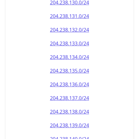
204.238.130.0/24
204.238.131.0/24
204.238.132.0/24
204.238.133.0/24
204.238.134.0/24
204.238.135.0/24
204.238.136.0/24
204.238.137.0/24
204.238.138.0/24
204.238.139.0/24