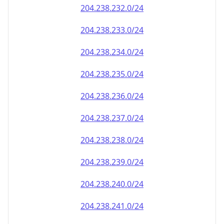
204.238.232.0/24
204.238.233.0/24
204.238.234.0/24
204.238.235.0/24
204.238.236.0/24
204.238.237.0/24
204.238.238.0/24
204.238.239.0/24
204.238.240.0/24
204.238.241.0/24