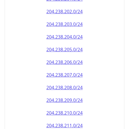
204.238.202.0/24
204.238.203.0/24
204.238.204.0/24
204.238.205.0/24
204.238.206.0/24
204.238.207.0/24
204.238.208.0/24
204.238.209.0/24
204.238.210.0/24
204.238.211.0/24