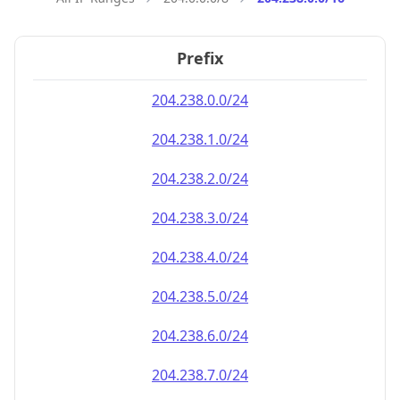
Prefix
204.238.0.0/24
204.238.1.0/24
204.238.2.0/24
204.238.3.0/24
204.238.4.0/24
204.238.5.0/24
204.238.6.0/24
204.238.7.0/24