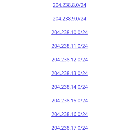
204.238.8.0/24
204.238.9.0/24
204.238.10.0/24
204.238.11.0/24
204.238.12.0/24
204.238.13.0/24
204.238.14.0/24
204.238.15.0/24
204.238.16.0/24
204.238.17.0/24