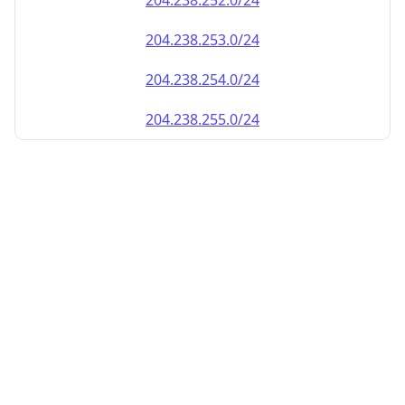
204.238.252.0/24
204.238.253.0/24
204.238.254.0/24
204.238.255.0/24