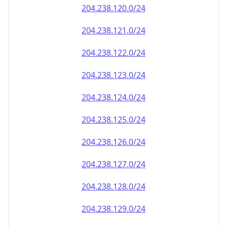
204.238.120.0/24
204.238.121.0/24
204.238.122.0/24
204.238.123.0/24
204.238.124.0/24
204.238.125.0/24
204.238.126.0/24
204.238.127.0/24
204.238.128.0/24
204.238.129.0/24