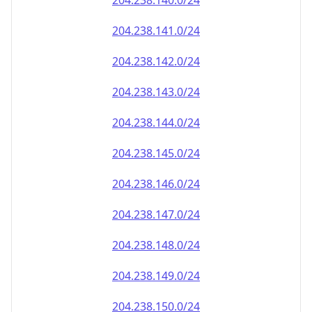
204.238.140.0/24
204.238.141.0/24
204.238.142.0/24
204.238.143.0/24
204.238.144.0/24
204.238.145.0/24
204.238.146.0/24
204.238.147.0/24
204.238.148.0/24
204.238.149.0/24
204.238.150.0/24