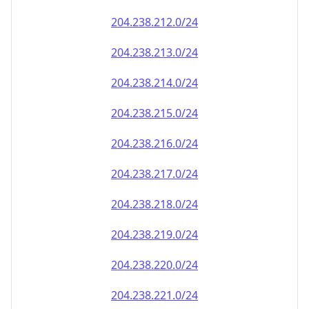
204.238.212.0/24
204.238.213.0/24
204.238.214.0/24
204.238.215.0/24
204.238.216.0/24
204.238.217.0/24
204.238.218.0/24
204.238.219.0/24
204.238.220.0/24
204.238.221.0/24