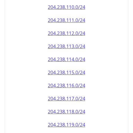
204.238.110.0/24
204.238.111.0/24
204.238.112.0/24
204.238.113.0/24
204.238.114.0/24
204.238.115.0/24
204.238.116.0/24
204.238.117.0/24
204.238.118.0/24
204.238.119.0/24