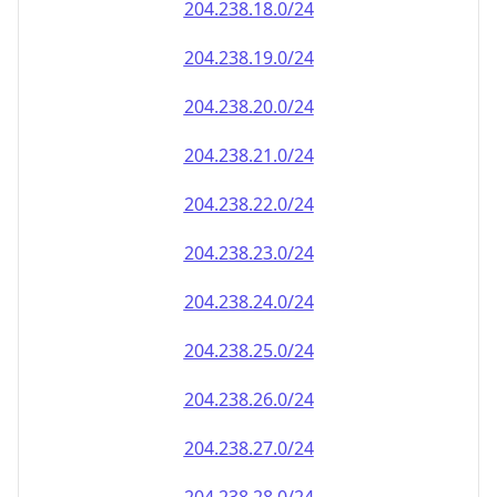
204.238.18.0/24
204.238.19.0/24
204.238.20.0/24
204.238.21.0/24
204.238.22.0/24
204.238.23.0/24
204.238.24.0/24
204.238.25.0/24
204.238.26.0/24
204.238.27.0/24