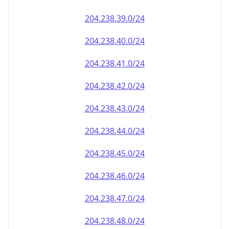
204.238.39.0/24
204.238.40.0/24
204.238.41.0/24
204.238.42.0/24
204.238.43.0/24
204.238.44.0/24
204.238.45.0/24
204.238.46.0/24
204.238.47.0/24
204.238.48.0/24