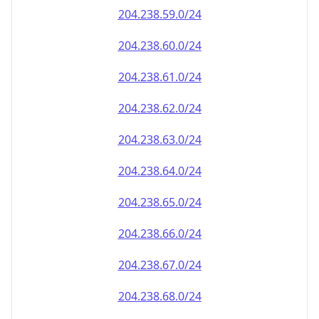
204.238.59.0/24
204.238.60.0/24
204.238.61.0/24
204.238.62.0/24
204.238.63.0/24
204.238.64.0/24
204.238.65.0/24
204.238.66.0/24
204.238.67.0/24
204.238.68.0/24