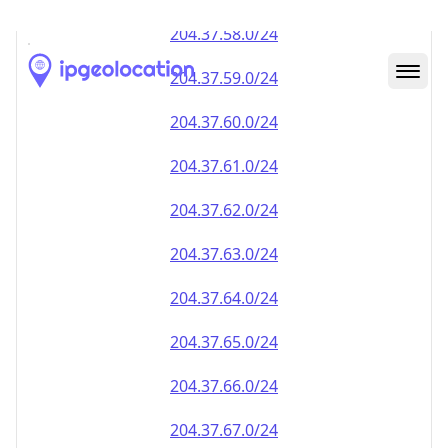
204.37.59.0/24
204.37.60.0/24
204.37.61.0/24
204.37.62.0/24
204.37.63.0/24
204.37.64.0/24
204.37.65.0/24
204.37.66.0/24
204.37.67.0/24
204.37.68.0/24