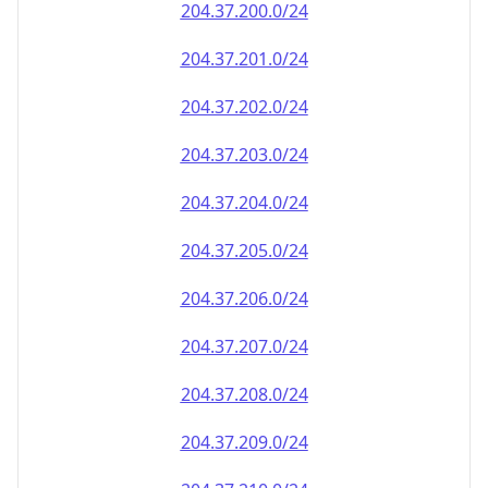
204.37.202.0/24
204.37.203.0/24
204.37.204.0/24
204.37.205.0/24
204.37.206.0/24
204.37.207.0/24
204.37.208.0/24
204.37.209.0/24
204.37.210.0/24
204.37.211.0/24