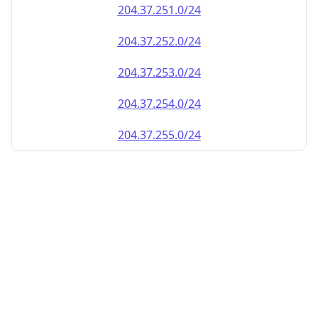
204.37.252.0/24
204.37.253.0/24
204.37.254.0/24
204.37.255.0/24