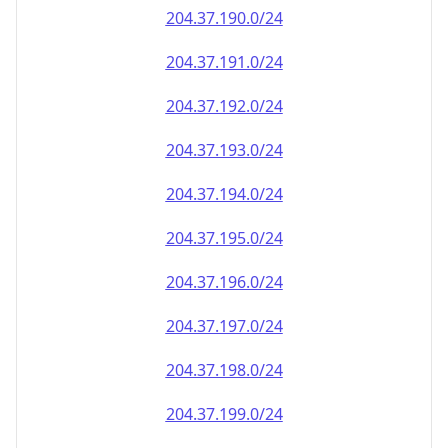
204.37.191.0/24
204.37.192.0/24
204.37.193.0/24
204.37.194.0/24
204.37.195.0/24
204.37.196.0/24
204.37.197.0/24
204.37.198.0/24
204.37.199.0/24
204.37.200.0/24
204.37.201.0/24