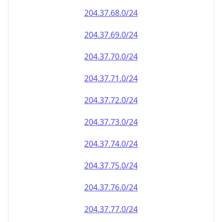
204.37.69.0/24
204.37.70.0/24
204.37.71.0/24
204.37.72.0/24
204.37.73.0/24
204.37.74.0/24
204.37.75.0/24
204.37.76.0/24
204.37.77.0/24
204.37.78.0/24