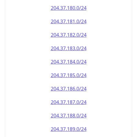
204.37.181.0/24
204.37.182.0/24
204.37.183.0/24
204.37.184.0/24
204.37.185.0/24
204.37.186.0/24
204.37.187.0/24
204.37.188.0/24
204.37.189.0/24
204.37.190.0/24