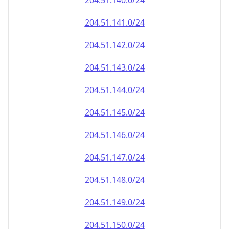
204.51.140.0/24
204.51.141.0/24
204.51.142.0/24
204.51.143.0/24
204.51.144.0/24
204.51.145.0/24
204.51.146.0/24
204.51.147.0/24
204.51.148.0/24
204.51.149.0/24
204.51.150.0/24