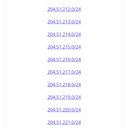
204.51.212.0/24
204.51.213.0/24
204.51.214.0/24
204.51.215.0/24
204.51.216.0/24
204.51.217.0/24
204.51.218.0/24
204.51.219.0/24
204.51.220.0/24
204.51.221.0/24