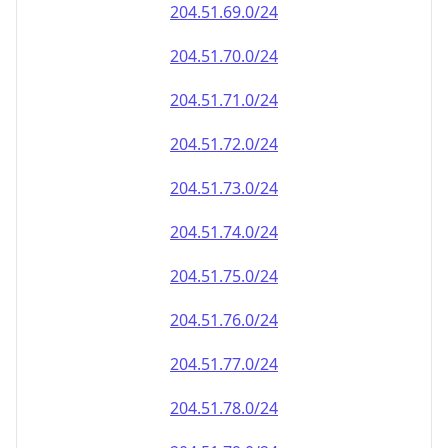
204.51.69.0/24
204.51.70.0/24
204.51.71.0/24
204.51.72.0/24
204.51.73.0/24
204.51.74.0/24
204.51.75.0/24
204.51.76.0/24
204.51.77.0/24
204.51.78.0/24