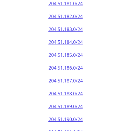
204.51.181.0/24
204.51.182.0/24
204.51.183.0/24
204.51.184.0/24
204.51.185.0/24
204.51.186.0/24
204.51.187.0/24
204.51.188.0/24
204.51.189.0/24
204.51.190.0/24