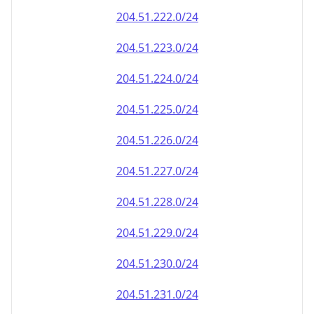
204.51.222.0/24
204.51.223.0/24
204.51.224.0/24
204.51.225.0/24
204.51.226.0/24
204.51.227.0/24
204.51.228.0/24
204.51.229.0/24
204.51.230.0/24
204.51.231.0/24