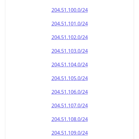
204.51.100.0/24
204.51.101.0/24
204.51.102.0/24
204.51.103.0/24
204.51.104.0/24
204.51.105.0/24
204.51.106.0/24
204.51.107.0/24
204.51.108.0/24
204.51.109.0/24