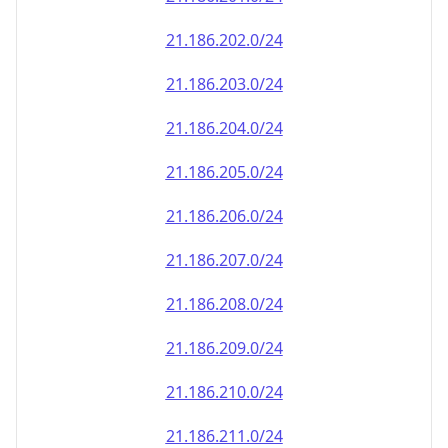
21.186.202.0/24
21.186.203.0/24
21.186.204.0/24
21.186.205.0/24
21.186.206.0/24
21.186.207.0/24
21.186.208.0/24
21.186.209.0/24
21.186.210.0/24
21.186.211.0/24