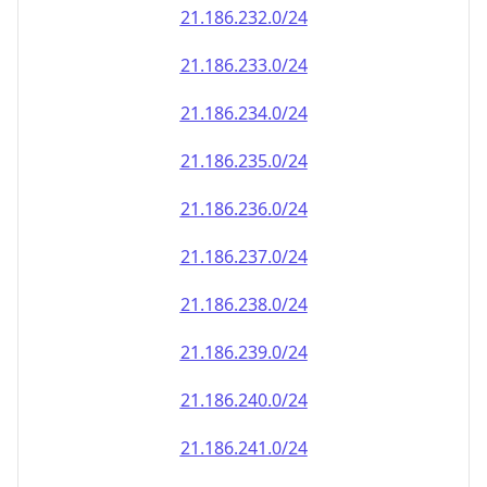
21.186.232.0/24
21.186.233.0/24
21.186.234.0/24
21.186.235.0/24
21.186.236.0/24
21.186.237.0/24
21.186.238.0/24
21.186.239.0/24
21.186.240.0/24
21.186.241.0/24