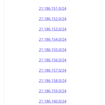
21.186.151.0/24
21.186.152.0/24
21.186.153.0/24
21.186.154.0/24
21.186.155.0/24
21.186.156.0/24
21.186.157.0/24
21.186.158.0/24
21.186.159.0/24
21.186.160.0/24