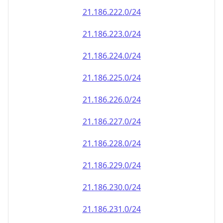
21.186.222.0/24
21.186.223.0/24
21.186.224.0/24
21.186.225.0/24
21.186.226.0/24
21.186.227.0/24
21.186.228.0/24
21.186.229.0/24
21.186.230.0/24
21.186.231.0/24