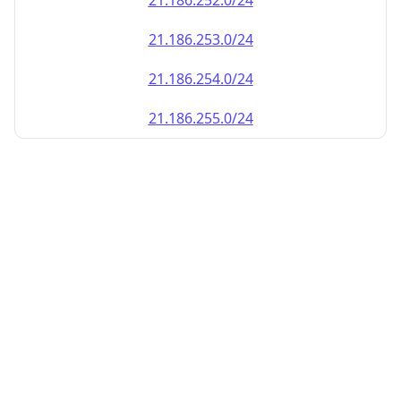
21.186.252.0/24
21.186.253.0/24
21.186.254.0/24
21.186.255.0/24