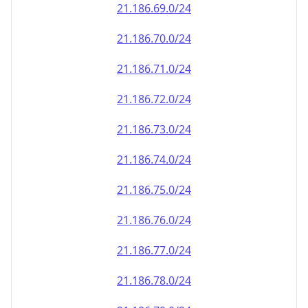
21.186.69.0/24
21.186.70.0/24
21.186.71.0/24
21.186.72.0/24
21.186.73.0/24
21.186.74.0/24
21.186.75.0/24
21.186.76.0/24
21.186.77.0/24
21.186.78.0/24