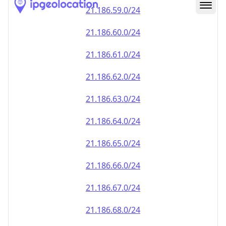
21.186.59.0/24
21.186.60.0/24
21.186.61.0/24
21.186.62.0/24
21.186.63.0/24
21.186.64.0/24
21.186.65.0/24
21.186.66.0/24
21.186.67.0/24
21.186.68.0/24