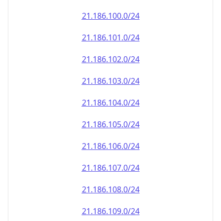
21.186.100.0/24
21.186.101.0/24
21.186.102.0/24
21.186.103.0/24
21.186.104.0/24
21.186.105.0/24
21.186.106.0/24
21.186.107.0/24
21.186.108.0/24
21.186.109.0/24