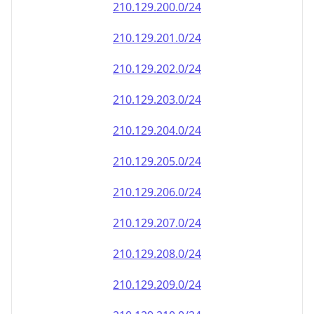
210.129.202.0/24
210.129.203.0/24
210.129.204.0/24
210.129.205.0/24
210.129.206.0/24
210.129.207.0/24
210.129.208.0/24
210.129.209.0/24
210.129.210.0/24
210.129.211.0/24