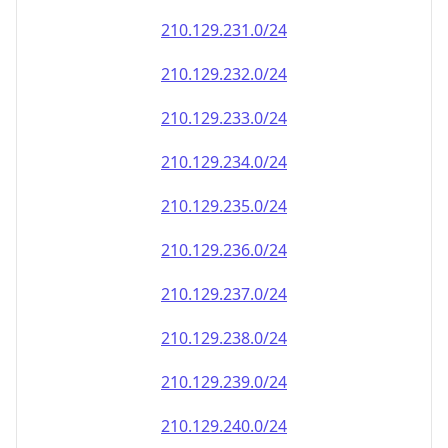
210.129.232.0/24
210.129.233.0/24
210.129.234.0/24
210.129.235.0/24
210.129.236.0/24
210.129.237.0/24
210.129.238.0/24
210.129.239.0/24
210.129.240.0/24
210.129.241.0/24