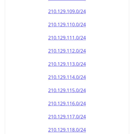
210.129.110.0/24
210.129.111.0/24
210.129.112.0/24
210.129.113.0/24
210.129.114.0/24
210.129.115.0/24
210.129.116.0/24
210.129.117.0/24
210.129.118.0/24
210.129.119.0/24