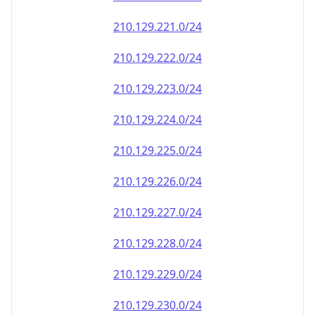
210.129.222.0/24
210.129.223.0/24
210.129.224.0/24
210.129.225.0/24
210.129.226.0/24
210.129.227.0/24
210.129.228.0/24
210.129.229.0/24
210.129.230.0/24
210.129.231.0/24