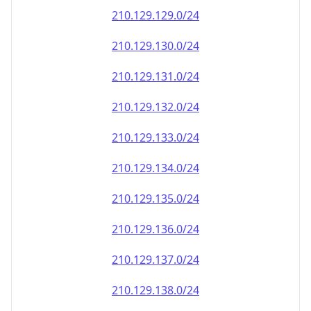
210.129.130.0/24
210.129.131.0/24
210.129.132.0/24
210.129.133.0/24
210.129.134.0/24
210.129.135.0/24
210.129.136.0/24
210.129.137.0/24
210.129.138.0/24
210.129.139.0/24