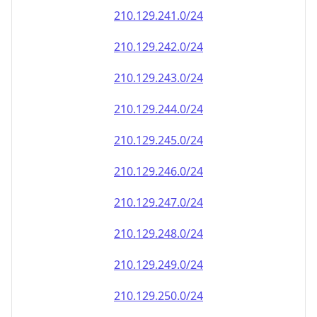
210.129.242.0/24
210.129.243.0/24
210.129.244.0/24
210.129.245.0/24
210.129.246.0/24
210.129.247.0/24
210.129.248.0/24
210.129.249.0/24
210.129.250.0/24
210.129.251.0/24