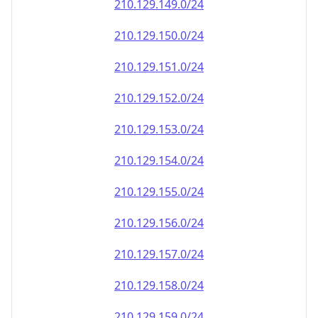
210.129.151.0/24
210.129.152.0/24
210.129.153.0/24
210.129.154.0/24
210.129.155.0/24
210.129.156.0/24
210.129.157.0/24
210.129.158.0/24
210.129.159.0/24
210.129.160.0/24