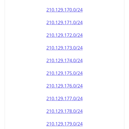
210.129.171.0/24
210.129.172.0/24
210.129.173.0/24
210.129.174.0/24
210.129.175.0/24
210.129.176.0/24
210.129.177.0/24
210.129.178.0/24
210.129.179.0/24
210.129.180.0/24