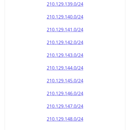
210.129.140.0/24
210.129.141.0/24
210.129.142.0/24
210.129.143.0/24
210.129.144.0/24
210.129.145.0/24
210.129.146.0/24
210.129.147.0/24
210.129.148.0/24
210.129.149.0/24
210.129.150.0/24