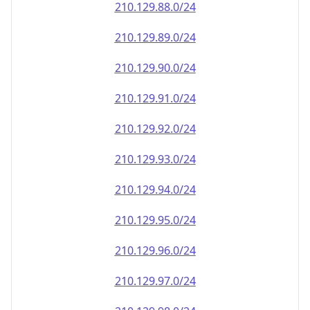
210.129.90.0/24
210.129.91.0/24
210.129.92.0/24
210.129.93.0/24
210.129.94.0/24
210.129.95.0/24
210.129.96.0/24
210.129.97.0/24
210.129.98.0/24
210.129.99.0/24