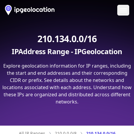
Ope
210.134.0.0/16
IPAddress Range - IPGeolocation
Explore geolocation information for IP ranges, including
the start and end addresses and their corresponding
CIDR or prefix. See details about the networks and
locations associated with each address. Understand how
these IPs are organized and distributed across different
networks.
All IP Ranges
210.0.0.0/8
210.134.0.0/16