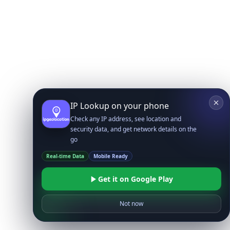
IP Lookup on your phone
Check any IP address, see location and
security data, and get network details on the
go
Real-time Data
Mobile Ready
Get it on Google Play
Not now