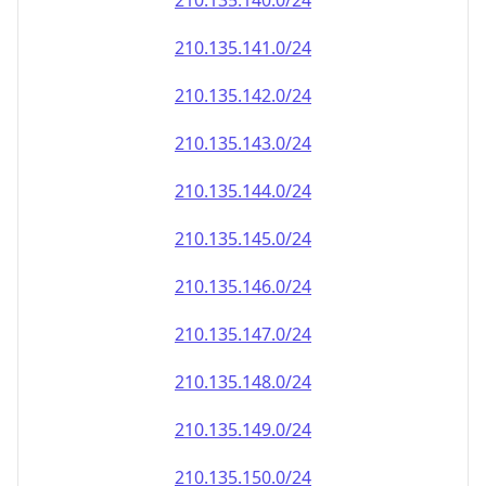
210.135.140.0/24
210.135.141.0/24
210.135.142.0/24
210.135.143.0/24
210.135.144.0/24
210.135.145.0/24
210.135.146.0/24
210.135.147.0/24
210.135.148.0/24
210.135.149.0/24
210.135.150.0/24