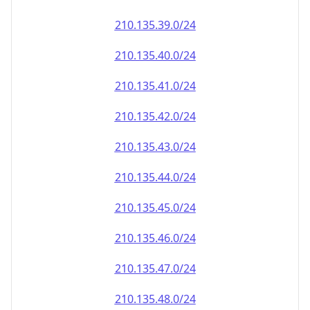
210.135.39.0/24
210.135.40.0/24
210.135.41.0/24
210.135.42.0/24
210.135.43.0/24
210.135.44.0/24
210.135.45.0/24
210.135.46.0/24
210.135.47.0/24
210.135.48.0/24