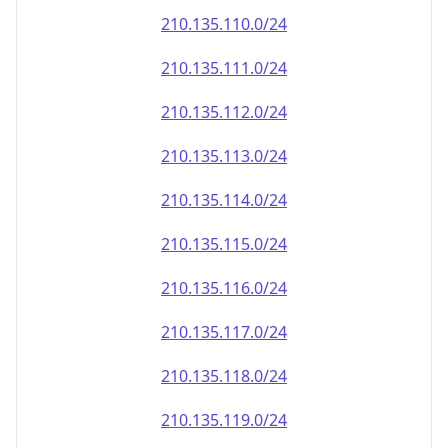
210.135.110.0/24
210.135.111.0/24
210.135.112.0/24
210.135.113.0/24
210.135.114.0/24
210.135.115.0/24
210.135.116.0/24
210.135.117.0/24
210.135.118.0/24
210.135.119.0/24