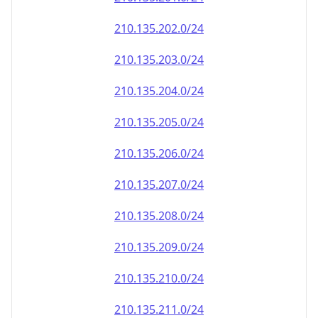
210.135.202.0/24
210.135.203.0/24
210.135.204.0/24
210.135.205.0/24
210.135.206.0/24
210.135.207.0/24
210.135.208.0/24
210.135.209.0/24
210.135.210.0/24
210.135.211.0/24