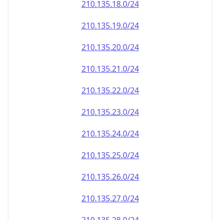
210.135.18.0/24
210.135.19.0/24
210.135.20.0/24
210.135.21.0/24
210.135.22.0/24
210.135.23.0/24
210.135.24.0/24
210.135.25.0/24
210.135.26.0/24
210.135.27.0/24