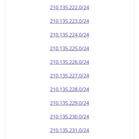
210.135.222.0/24
210.135.223.0/24
210.135.224.0/24
210.135.225.0/24
210.135.226.0/24
210.135.227.0/24
210.135.228.0/24
210.135.229.0/24
210.135.230.0/24
210.135.231.0/24