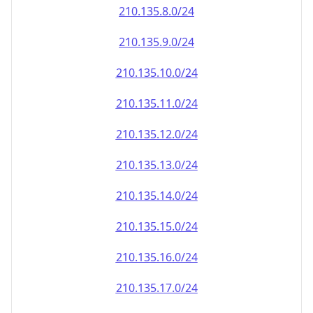
210.135.8.0/24
210.135.9.0/24
210.135.10.0/24
210.135.11.0/24
210.135.12.0/24
210.135.13.0/24
210.135.14.0/24
210.135.15.0/24
210.135.16.0/24
210.135.17.0/24