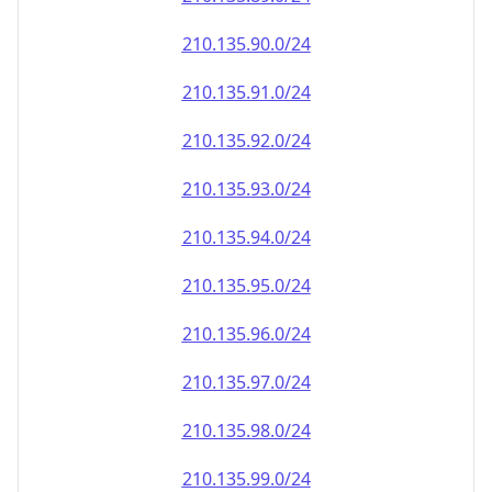
210.135.90.0/24
210.135.91.0/24
210.135.92.0/24
210.135.93.0/24
210.135.94.0/24
210.135.95.0/24
210.135.96.0/24
210.135.97.0/24
210.135.98.0/24
210.135.99.0/24