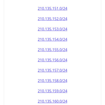
210.135.151.0/24
210.135.152.0/24
210.135.153.0/24
210.135.154.0/24
210.135.155.0/24
210.135.156.0/24
210.135.157.0/24
210.135.158.0/24
210.135.159.0/24
210.135.160.0/24