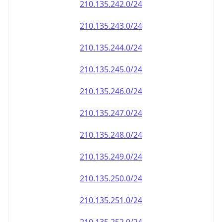
210.135.242.0/24
210.135.243.0/24
210.135.244.0/24
210.135.245.0/24
210.135.246.0/24
210.135.247.0/24
210.135.248.0/24
210.135.249.0/24
210.135.250.0/24
210.135.251.0/24