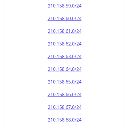
210.158.59.0/24
210.158.60.0/24
210.158.61.0/24
210.158.62.0/24
210.158.63.0/24
210.158.64.0/24
210.158.65.0/24
210.158.66.0/24
210.158.67.0/24
210.158.68.0/24