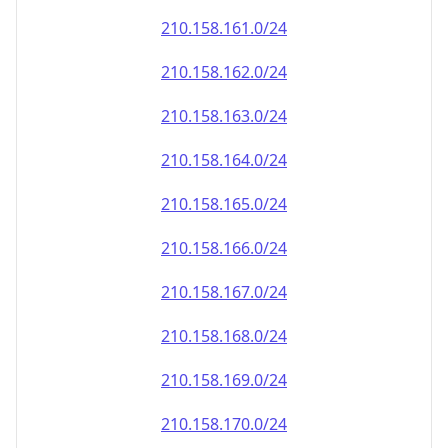
210.158.161.0/24
210.158.162.0/24
210.158.163.0/24
210.158.164.0/24
210.158.165.0/24
210.158.166.0/24
210.158.167.0/24
210.158.168.0/24
210.158.169.0/24
210.158.170.0/24