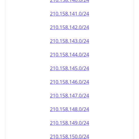
210.158.140.0/24
210.158.141.0/24
210.158.142.0/24
210.158.143.0/24
210.158.144.0/24
210.158.145.0/24
210.158.146.0/24
210.158.147.0/24
210.158.148.0/24
210.158.149.0/24
210.158.150.0/24