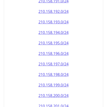
210.158.191.0/24
210.158.192.0/24
210.158.193.0/24
210.158.194.0/24
210.158.195.0/24
210.158.196.0/24
210.158.197.0/24
210.158.198.0/24
210.158.199.0/24
210.158.200.0/24
210.158.201.0/24