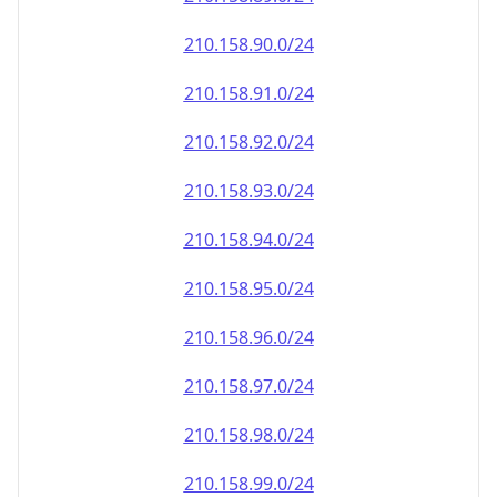
210.158.90.0/24
210.158.91.0/24
210.158.92.0/24
210.158.93.0/24
210.158.94.0/24
210.158.95.0/24
210.158.96.0/24
210.158.97.0/24
210.158.98.0/24
210.158.99.0/24