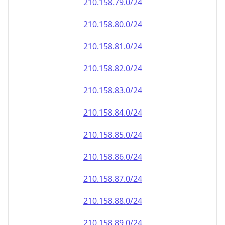
210.158.79.0/24
210.158.80.0/24
210.158.81.0/24
210.158.82.0/24
210.158.83.0/24
210.158.84.0/24
210.158.85.0/24
210.158.86.0/24
210.158.87.0/24
210.158.88.0/24
210.158.89.0/24