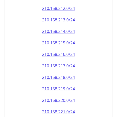
210.158.212.0/24
210.158.213.0/24
210.158.214.0/24
210.158.215.0/24
210.158.216.0/24
210.158.217.0/24
210.158.218.0/24
210.158.219.0/24
210.158.220.0/24
210.158.221.0/24