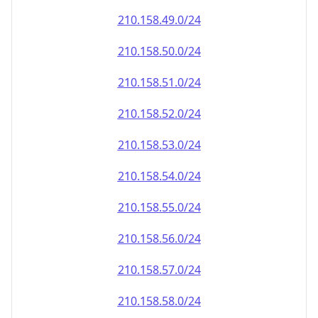
210.158.49.0/24
210.158.50.0/24
210.158.51.0/24
210.158.52.0/24
210.158.53.0/24
210.158.54.0/24
210.158.55.0/24
210.158.56.0/24
210.158.57.0/24
210.158.58.0/24