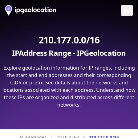
Ope
210.177.0.0/16
IPAddress Range - IPGeolocation
Explore geolocation information for IP ranges, including
the start and end addresses and their corresponding
CIDR or prefix. See details about the networks and
locations associated with each address. Understand how
these IPs are organized and distributed across different
networks.
All IP Ranges
210.0.0.0/8
210.177.0.0/16