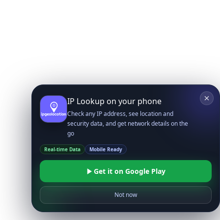
IP Lookup on your phone
Check any IP address, see location and
security data, and get network details on the
go
Real-time Data
Mobile Ready
Get it on Google Play
Not now