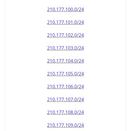
210.177.100.0/24
210.177.101.0/24
210.177.102.0/24
210.177.103.0/24
210.177.104.0/24
210.177.105.0/24
210.177.106.0/24
210.177.107.0/24
210.177.108.0/24
210.177.109.0/24