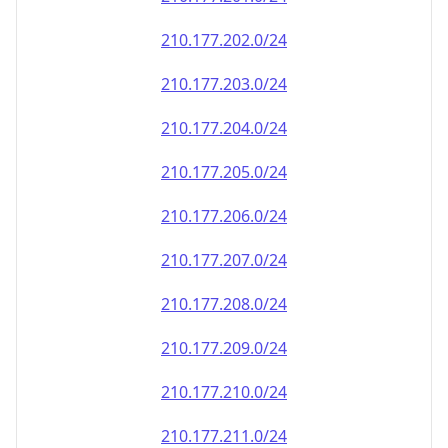
210.177.202.0/24
210.177.203.0/24
210.177.204.0/24
210.177.205.0/24
210.177.206.0/24
210.177.207.0/24
210.177.208.0/24
210.177.209.0/24
210.177.210.0/24
210.177.211.0/24