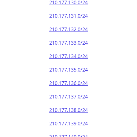
210.177.130.0/24
210.177.131.0/24
210.177.132.0/24
210.177.133.0/24
210.177.134.0/24
210.177.135.0/24
210.177.136.0/24
210.177.137.0/24
210.177.138.0/24
210.177.139.0/24