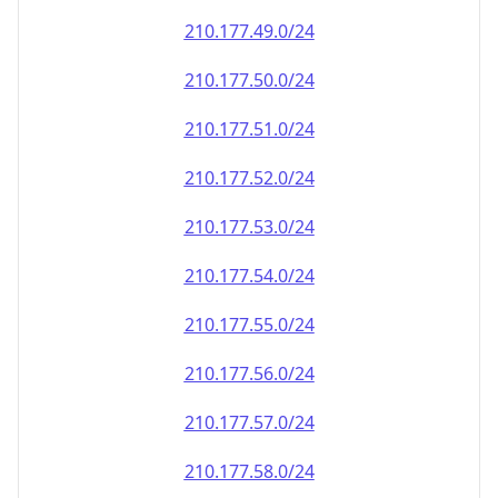
210.177.49.0/24
210.177.50.0/24
210.177.51.0/24
210.177.52.0/24
210.177.53.0/24
210.177.54.0/24
210.177.55.0/24
210.177.56.0/24
210.177.57.0/24
210.177.58.0/24