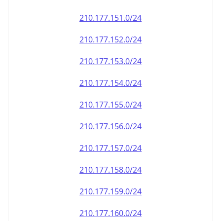
210.177.151.0/24
210.177.152.0/24
210.177.153.0/24
210.177.154.0/24
210.177.155.0/24
210.177.156.0/24
210.177.157.0/24
210.177.158.0/24
210.177.159.0/24
210.177.160.0/24