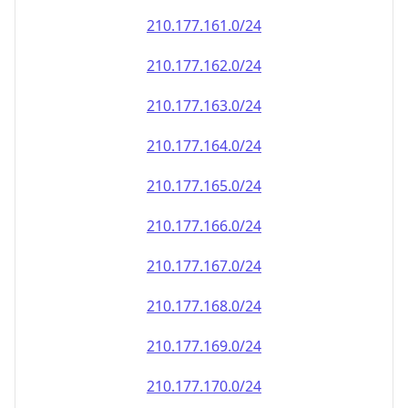
210.177.161.0/24
210.177.162.0/24
210.177.163.0/24
210.177.164.0/24
210.177.165.0/24
210.177.166.0/24
210.177.167.0/24
210.177.168.0/24
210.177.169.0/24
210.177.170.0/24