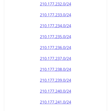
210.177.232.0/24
210.177.233.0/24
210.177.234.0/24
210.177.235.0/24
210.177.236.0/24
210.177.237.0/24
210.177.238.0/24
210.177.239.0/24
210.177.240.0/24
210.177.241.0/24