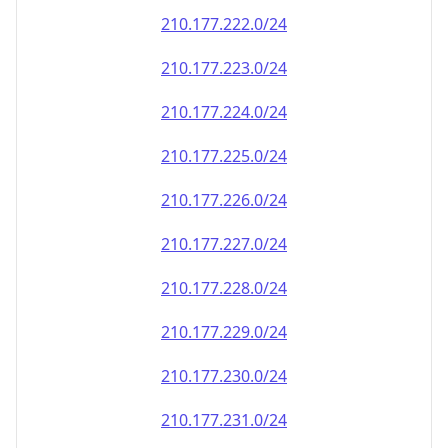
210.177.222.0/24
210.177.223.0/24
210.177.224.0/24
210.177.225.0/24
210.177.226.0/24
210.177.227.0/24
210.177.228.0/24
210.177.229.0/24
210.177.230.0/24
210.177.231.0/24