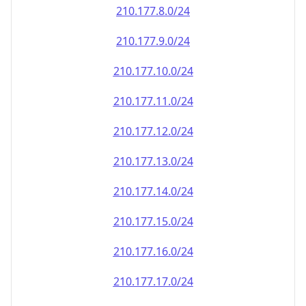
210.177.8.0/24
210.177.9.0/24
210.177.10.0/24
210.177.11.0/24
210.177.12.0/24
210.177.13.0/24
210.177.14.0/24
210.177.15.0/24
210.177.16.0/24
210.177.17.0/24