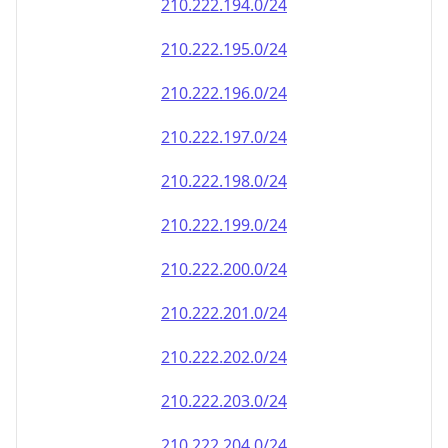
210.222.202.0/24
210.222.203.0/24
210.222.204.0/24
210.222.205.0/24
210.222.206.0/24
210.222.207.0/24
210.222.208.0/24
210.222.209.0/24
210.222.210.0/24
210.222.211.0/24