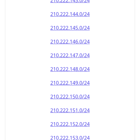
210.222.151.0/24
210.222.152.0/24
210.222.153.0/24
210.222.154.0/24
210.222.155.0/24
210.222.156.0/24
210.222.157.0/24
210.222.158.0/24
210.222.159.0/24
210.222.160.0/24