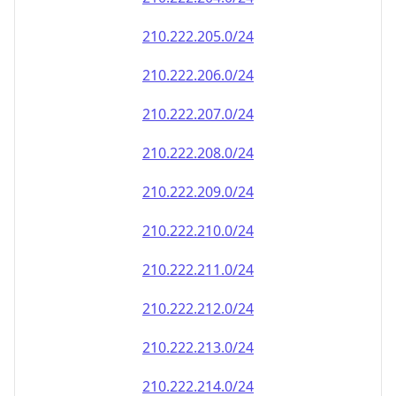
210.222.212.0/24
210.222.213.0/24
210.222.214.0/24
210.222.215.0/24
210.222.216.0/24
210.222.217.0/24
210.222.218.0/24
210.222.219.0/24
210.222.220.0/24
210.222.221.0/24