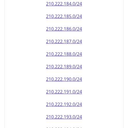
210.222.191.0/24
210.222.192.0/24
210.222.193.0/24
210.222.194.0/24
210.222.195.0/24
210.222.196.0/24
210.222.197.0/24
210.222.198.0/24
210.222.199.0/24
210.222.200.0/24
210.222.201.0/24