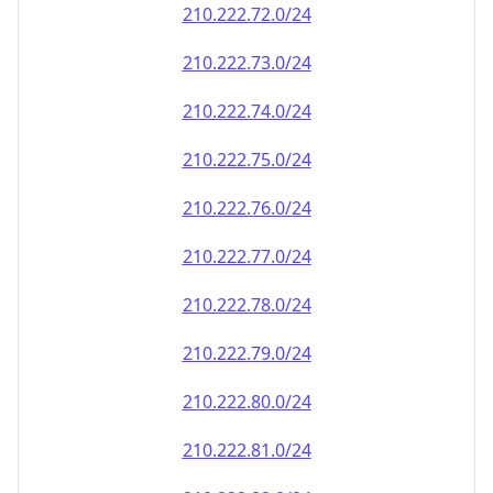
210.222.79.0/24
210.222.80.0/24
210.222.81.0/24
210.222.82.0/24
210.222.83.0/24
210.222.84.0/24
210.222.85.0/24
210.222.86.0/24
210.222.87.0/24
210.222.88.0/24
210.222.89.0/24