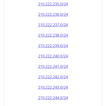
210.222.242.0/24
210.222.243.0/24
210.222.244.0/24
210.222.245.0/24
210.222.246.0/24
210.222.247.0/24
210.222.248.0/24
210.222.249.0/24
210.222.250.0/24
210.222.251.0/24