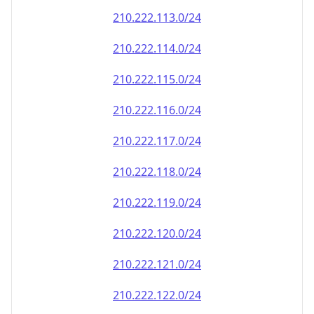
210.222.120.0/24
210.222.121.0/24
210.222.122.0/24
210.222.123.0/24
210.222.124.0/24
210.222.125.0/24
210.222.126.0/24
210.222.127.0/24
210.222.128.0/24
210.222.129.0/24