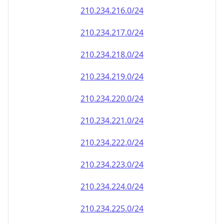
210.234.222.0/24
210.234.223.0/24
210.234.224.0/24
210.234.225.0/24
210.234.226.0/24
210.234.227.0/24
210.234.228.0/24
210.234.229.0/24
210.234.230.0/24
210.234.231.0/24