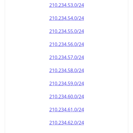
210.234.59.0/24
210.234.60.0/24
210.234.61.0/24
210.234.62.0/24
210.234.63.0/24
210.234.64.0/24
210.234.65.0/24
210.234.66.0/24
210.234.67.0/24
210.234.68.0/24