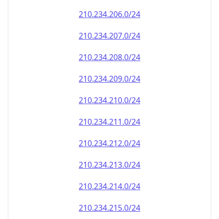
210.234.212.0/24
210.234.213.0/24
210.234.214.0/24
210.234.215.0/24
210.234.216.0/24
210.234.217.0/24
210.234.218.0/24
210.234.219.0/24
210.234.220.0/24
210.234.221.0/24