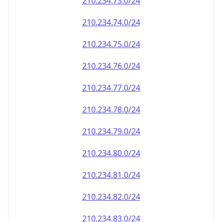
210.234.79.0/24
210.234.80.0/24
210.234.81.0/24
210.234.82.0/24
210.234.83.0/24
210.234.84.0/24
210.234.85.0/24
210.234.86.0/24
210.234.87.0/24
210.234.88.0/24
210.234.89.0/24