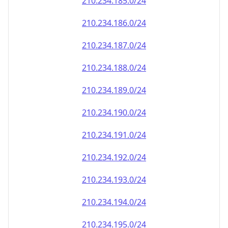
210.234.191.0/24
210.234.192.0/24
210.234.193.0/24
210.234.194.0/24
210.234.195.0/24
210.234.196.0/24
210.234.197.0/24
210.234.198.0/24
210.234.199.0/24
210.234.200.0/24
210.234.201.0/24