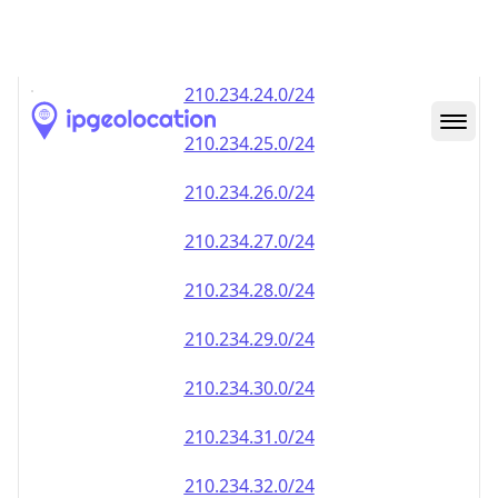
210.234.28.0/24
210.234.29.0/24
210.234.30.0/24
210.234.31.0/24
210.234.32.0/24
210.234.33.0/24
210.234.34.0/24
210.234.35.0/24
210.234.36.0/24
210.234.37.0/24
210.234.38.0/24