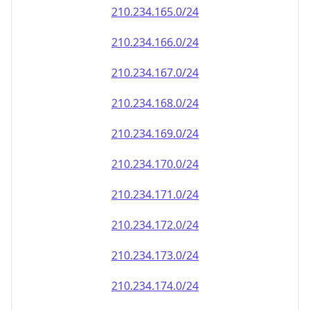
210.234.171.0/24
210.234.172.0/24
210.234.173.0/24
210.234.174.0/24
210.234.175.0/24
210.234.176.0/24
210.234.177.0/24
210.234.178.0/24
210.234.179.0/24
210.234.180.0/24