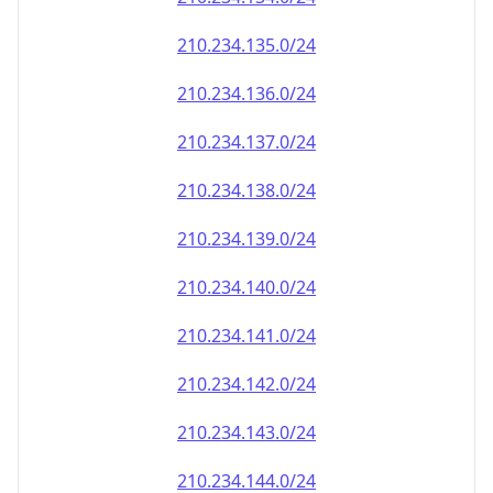
210.234.140.0/24
210.234.141.0/24
210.234.142.0/24
210.234.143.0/24
210.234.144.0/24
210.234.145.0/24
210.234.146.0/24
210.234.147.0/24
210.234.148.0/24
210.234.149.0/24
210.234.150.0/24