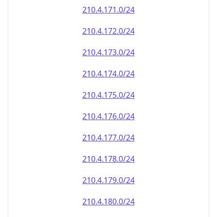
210.4.171.0/24
210.4.172.0/24
210.4.173.0/24
210.4.174.0/24
210.4.175.0/24
210.4.176.0/24
210.4.177.0/24
210.4.178.0/24
210.4.179.0/24
210.4.180.0/24