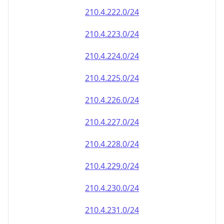
210.4.222.0/24
210.4.223.0/24
210.4.224.0/24
210.4.225.0/24
210.4.226.0/24
210.4.227.0/24
210.4.228.0/24
210.4.229.0/24
210.4.230.0/24
210.4.231.0/24