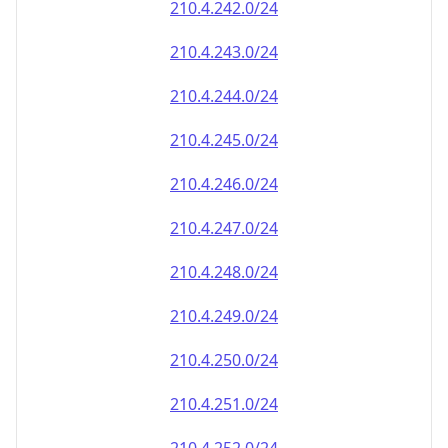
210.4.242.0/24
210.4.243.0/24
210.4.244.0/24
210.4.245.0/24
210.4.246.0/24
210.4.247.0/24
210.4.248.0/24
210.4.249.0/24
210.4.250.0/24
210.4.251.0/24