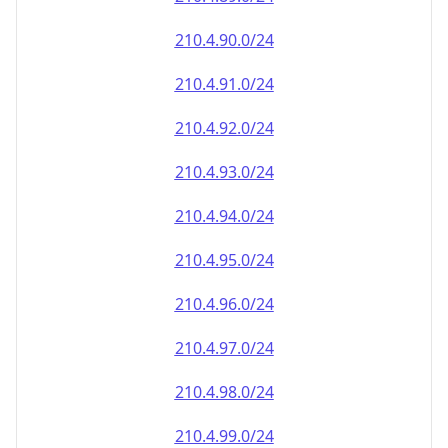
210.4.90.0/24
210.4.91.0/24
210.4.92.0/24
210.4.93.0/24
210.4.94.0/24
210.4.95.0/24
210.4.96.0/24
210.4.97.0/24
210.4.98.0/24
210.4.99.0/24