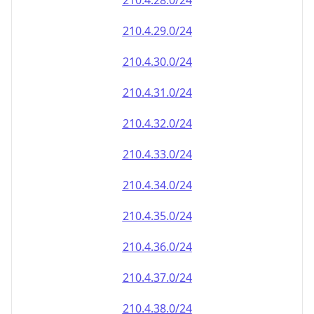
210.4.28.0/24
210.4.29.0/24
210.4.30.0/24
210.4.31.0/24
210.4.32.0/24
210.4.33.0/24
210.4.34.0/24
210.4.35.0/24
210.4.36.0/24
210.4.37.0/24
210.4.38.0/24