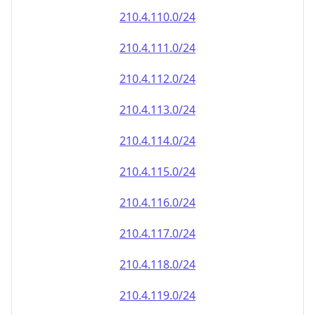
210.4.110.0/24
210.4.111.0/24
210.4.112.0/24
210.4.113.0/24
210.4.114.0/24
210.4.115.0/24
210.4.116.0/24
210.4.117.0/24
210.4.118.0/24
210.4.119.0/24