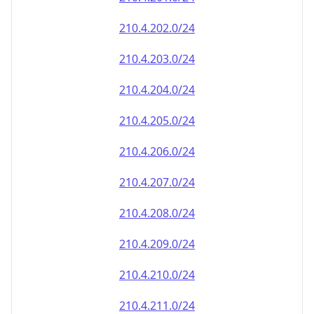
210.4.202.0/24
210.4.203.0/24
210.4.204.0/24
210.4.205.0/24
210.4.206.0/24
210.4.207.0/24
210.4.208.0/24
210.4.209.0/24
210.4.210.0/24
210.4.211.0/24