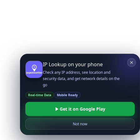
IP Lookup on your phone
Check any IP address, see location and
security data, and get network details on the
go
Real-time Data
Mobile Ready
Get it on Google Play
Not now