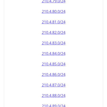
210.4.79.0/24
210.4.80.0/24
210.4.81.0/24
210.4.82.0/24
210.4.83.0/24
210.4.84.0/24
210.4.85.0/24
210.4.86.0/24
210.4.87.0/24
210.4.88.0/24
210.4.89.0/24