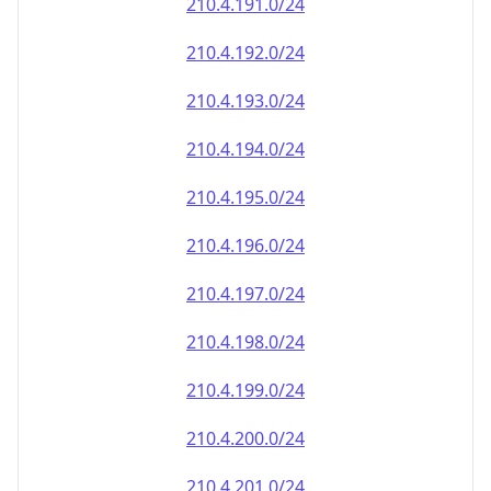
210.4.191.0/24
210.4.192.0/24
210.4.193.0/24
210.4.194.0/24
210.4.195.0/24
210.4.196.0/24
210.4.197.0/24
210.4.198.0/24
210.4.199.0/24
210.4.200.0/24
210.4.201.0/24