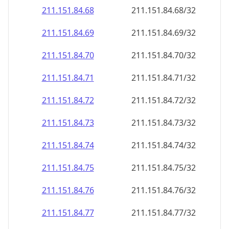
211.151.84.69
211.151.84.69/32
211.151.84.70
211.151.84.70/32
211.151.84.71
211.151.84.71/32
211.151.84.72
211.151.84.72/32
211.151.84.73
211.151.84.73/32
211.151.84.74
211.151.84.74/32
211.151.84.75
211.151.84.75/32
211.151.84.76
211.151.84.76/32
211.151.84.77
211.151.84.77/32
211.151.84.78
211.151.84.78/32