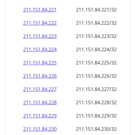
211.151.84.221
211.151.84.221/32
211.151.84.222
211.151.84.222/32
211.151.84.223
211.151.84.223/32
211.151.84.224
211.151.84.224/32
211.151.84.225
211.151.84.225/32
211.151.84.226
211.151.84.226/32
211.151.84.227
211.151.84.227/32
211.151.84.228
211.151.84.228/32
211.151.84.229
211.151.84.229/32
211.151.84.230
211.151.84.230/32
211.151.84.231
211.151.84.231/32