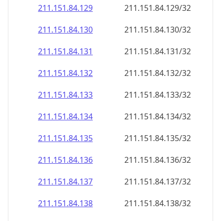
211.151.84.130
211.151.84.130/32
211.151.84.131
211.151.84.131/32
211.151.84.132
211.151.84.132/32
211.151.84.133
211.151.84.133/32
211.151.84.134
211.151.84.134/32
211.151.84.135
211.151.84.135/32
211.151.84.136
211.151.84.136/32
211.151.84.137
211.151.84.137/32
211.151.84.138
211.151.84.138/32
211.151.84.139
211.151.84.139/32