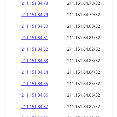
211.151.84.79
211.151.84.79/32
211.151.84.80
211.151.84.80/32
211.151.84.81
211.151.84.81/32
211.151.84.82
211.151.84.82/32
211.151.84.83
211.151.84.83/32
211.151.84.84
211.151.84.84/32
211.151.84.85
211.151.84.85/32
211.151.84.86
211.151.84.86/32
211.151.84.87
211.151.84.87/32
211.151.84.88
211.151.84.88/32