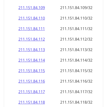
211.151.84.109
211.151.84.109/32
211.151.84.110
211.151.84.110/32
211.151.84.111
211.151.84.111/32
211.151.84.112
211.151.84.112/32
211.151.84.113
211.151.84.113/32
211.151.84.114
211.151.84.114/32
211.151.84.115
211.151.84.115/32
211.151.84.116
211.151.84.116/32
211.151.84.117
211.151.84.117/32
211.151.84.118
211.151.84.118/32
211.151.84.119
211.151.84.119/32