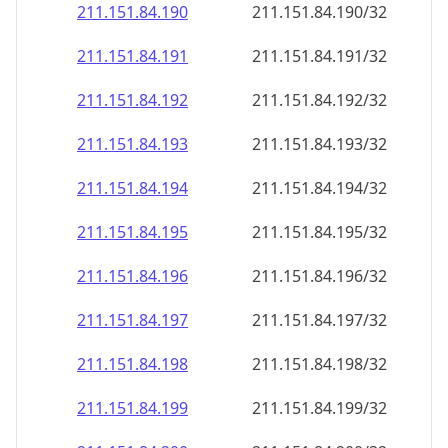
211.151.84.191
211.151.84.191/32
211.151.84.192
211.151.84.192/32
211.151.84.193
211.151.84.193/32
211.151.84.194
211.151.84.194/32
211.151.84.195
211.151.84.195/32
211.151.84.196
211.151.84.196/32
211.151.84.197
211.151.84.197/32
211.151.84.198
211.151.84.198/32
211.151.84.199
211.151.84.199/32
211.151.84.200
211.151.84.200/32