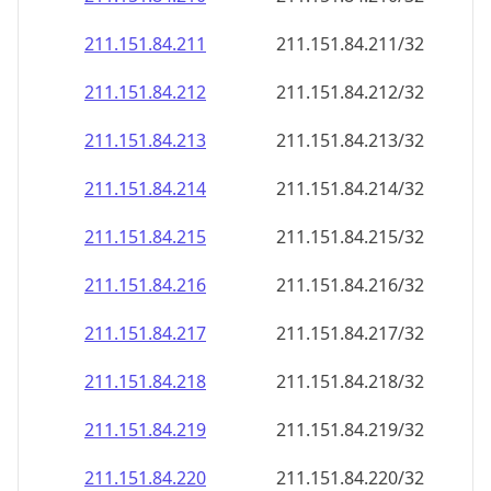
211.151.84.211
211.151.84.211/32
211.151.84.212
211.151.84.212/32
211.151.84.213
211.151.84.213/32
211.151.84.214
211.151.84.214/32
211.151.84.215
211.151.84.215/32
211.151.84.216
211.151.84.216/32
211.151.84.217
211.151.84.217/32
211.151.84.218
211.151.84.218/32
211.151.84.219
211.151.84.219/32
211.151.84.220
211.151.84.220/32