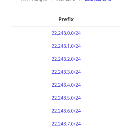
Prefix
22.248.0.0/24
22.248.1.0/24
22.248.2.0/24
22.248.3.0/24
22.248.4.0/24
22.248.5.0/24
22.248.6.0/24
22.248.7.0/24