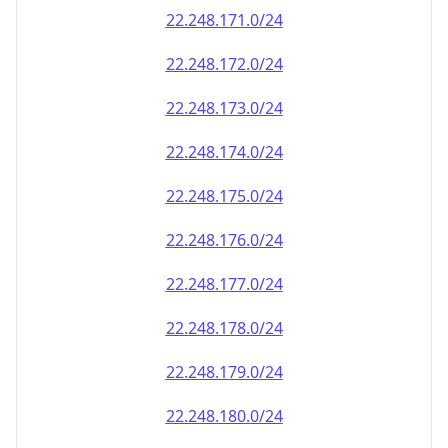
22.248.171.0/24
22.248.172.0/24
22.248.173.0/24
22.248.174.0/24
22.248.175.0/24
22.248.176.0/24
22.248.177.0/24
22.248.178.0/24
22.248.179.0/24
22.248.180.0/24