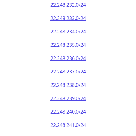
22.248.232.0/24
22.248.233.0/24
22.248.234.0/24
22.248.235.0/24
22.248.236.0/24
22.248.237.0/24
22.248.238.0/24
22.248.239.0/24
22.248.240.0/24
22.248.241.0/24