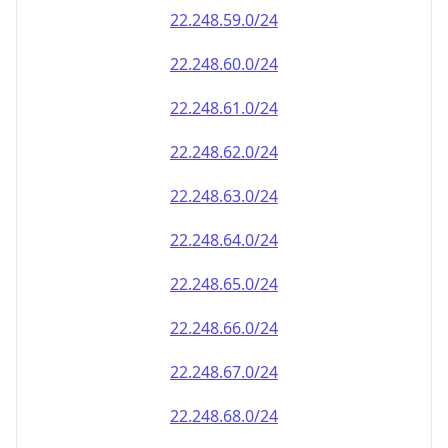
22.248.59.0/24
22.248.60.0/24
22.248.61.0/24
22.248.62.0/24
22.248.63.0/24
22.248.64.0/24
22.248.65.0/24
22.248.66.0/24
22.248.67.0/24
22.248.68.0/24