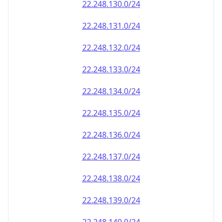
22.248.130.0/24
22.248.131.0/24
22.248.132.0/24
22.248.133.0/24
22.248.134.0/24
22.248.135.0/24
22.248.136.0/24
22.248.137.0/24
22.248.138.0/24
22.248.139.0/24