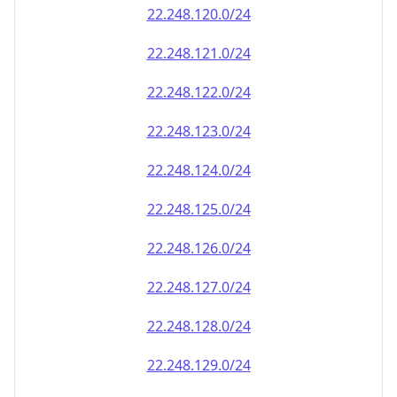
22.248.120.0/24
22.248.121.0/24
22.248.122.0/24
22.248.123.0/24
22.248.124.0/24
22.248.125.0/24
22.248.126.0/24
22.248.127.0/24
22.248.128.0/24
22.248.129.0/24