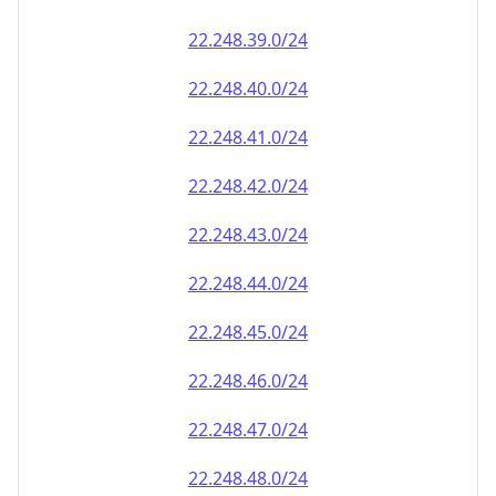
22.248.39.0/24
22.248.40.0/24
22.248.41.0/24
22.248.42.0/24
22.248.43.0/24
22.248.44.0/24
22.248.45.0/24
22.248.46.0/24
22.248.47.0/24
22.248.48.0/24