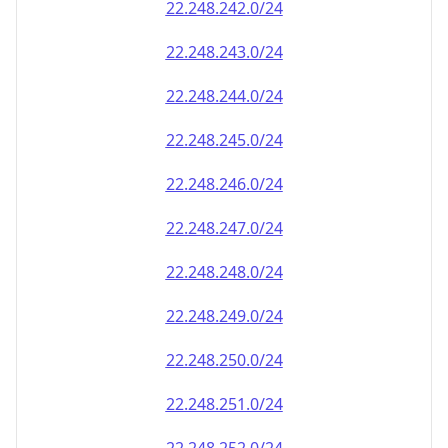
22.248.242.0/24
22.248.243.0/24
22.248.244.0/24
22.248.245.0/24
22.248.246.0/24
22.248.247.0/24
22.248.248.0/24
22.248.249.0/24
22.248.250.0/24
22.248.251.0/24