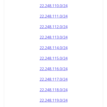
22.248.110.0/24
22.248.111.0/24
22.248.112.0/24
22.248.113.0/24
22.248.114.0/24
22.248.115.0/24
22.248.116.0/24
22.248.117.0/24
22.248.118.0/24
22.248.119.0/24