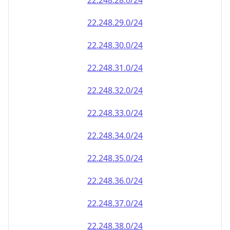
22.248.28.0/24
22.248.29.0/24
22.248.30.0/24
22.248.31.0/24
22.248.32.0/24
22.248.33.0/24
22.248.34.0/24
22.248.35.0/24
22.248.36.0/24
22.248.37.0/24
22.248.38.0/24