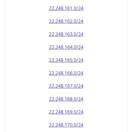
22.248.161.0/24
22.248.162.0/24
22.248.163.0/24
22.248.164.0/24
22.248.165.0/24
22.248.166.0/24
22.248.167.0/24
22.248.168.0/24
22.248.169.0/24
22.248.170.0/24