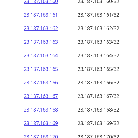
23.187.163.160
23.187.163.160/32
23.187.163.161
23.187.163.161/32
23.187.163.162
23.187.163.162/32
23.187.163.163
23.187.163.163/32
23.187.163.164
23.187.163.164/32
23.187.163.165
23.187.163.165/32
23.187.163.166
23.187.163.166/32
23.187.163.167
23.187.163.167/32
23.187.163.168
23.187.163.168/32
23.187.163.169
23.187.163.169/32
23.187.163.170
23.187.163.170/32