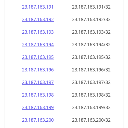
23.187.163.191
23.187.163.191/32
23.187.163.192
23.187.163.192/32
23.187.163.193
23.187.163.193/32
23.187.163.194
23.187.163.194/32
23.187.163.195
23.187.163.195/32
23.187.163.196
23.187.163.196/32
23.187.163.197
23.187.163.197/32
23.187.163.198
23.187.163.198/32
23.187.163.199
23.187.163.199/32
23.187.163.200
23.187.163.200/32