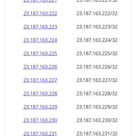
23.187.163.221
23.187.163.221/32
23.187.163.222
23.187.163.222/32
23.187.163.223
23.187.163.223/32
23.187.163.224
23.187.163.224/32
23.187.163.225
23.187.163.225/32
23.187.163.226
23.187.163.226/32
23.187.163.227
23.187.163.227/32
23.187.163.228
23.187.163.228/32
23.187.163.229
23.187.163.229/32
23.187.163.230
23.187.163.230/32
23.187.163.231
23.187.163.231/32