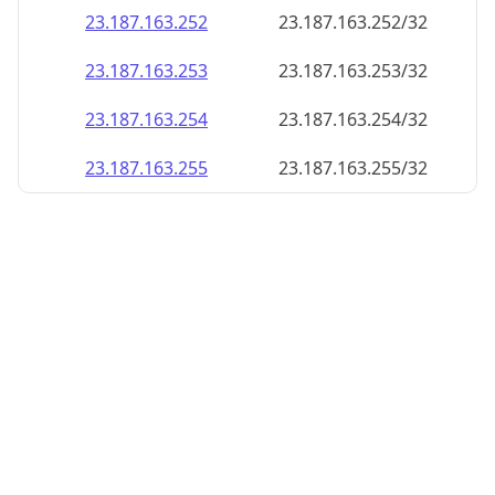
23.187.163.252
23.187.163.252/32
23.187.163.253
23.187.163.253/32
23.187.163.254
23.187.163.254/32
23.187.163.255
23.187.163.255/32