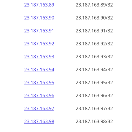
23.187.163.89
23.187.163.89/32
23.187.163.90
23.187.163.90/32
23.187.163.91
23.187.163.91/32
23.187.163.92
23.187.163.92/32
23.187.163.93
23.187.163.93/32
23.187.163.94
23.187.163.94/32
23.187.163.95
23.187.163.95/32
23.187.163.96
23.187.163.96/32
23.187.163.97
23.187.163.97/32
23.187.163.98
23.187.163.98/32