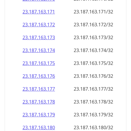
23.187.163.171
23.187.163.171/32
23.187.163.172
23.187.163.172/32
23.187.163.173
23.187.163.173/32
23.187.163.174
23.187.163.174/32
23.187.163.175
23.187.163.175/32
23.187.163.176
23.187.163.176/32
23.187.163.177
23.187.163.177/32
23.187.163.178
23.187.163.178/32
23.187.163.179
23.187.163.179/32
23.187.163.180
23.187.163.180/32