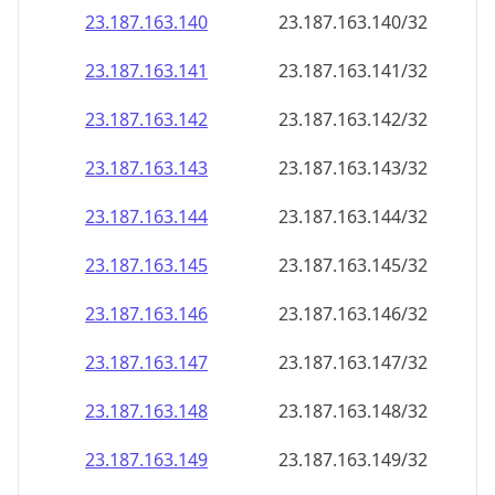
23.187.163.140
23.187.163.140/32
23.187.163.141
23.187.163.141/32
23.187.163.142
23.187.163.142/32
23.187.163.143
23.187.163.143/32
23.187.163.144
23.187.163.144/32
23.187.163.145
23.187.163.145/32
23.187.163.146
23.187.163.146/32
23.187.163.147
23.187.163.147/32
23.187.163.148
23.187.163.148/32
23.187.163.149
23.187.163.149/32