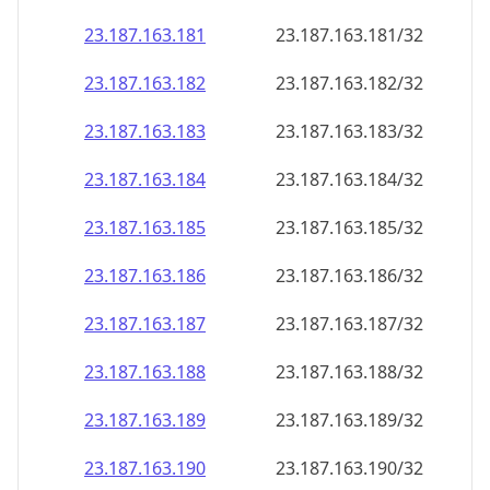
23.187.163.181
23.187.163.181/32
23.187.163.182
23.187.163.182/32
23.187.163.183
23.187.163.183/32
23.187.163.184
23.187.163.184/32
23.187.163.185
23.187.163.185/32
23.187.163.186
23.187.163.186/32
23.187.163.187
23.187.163.187/32
23.187.163.188
23.187.163.188/32
23.187.163.189
23.187.163.189/32
23.187.163.190
23.187.163.190/32