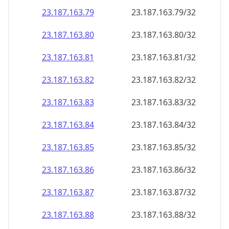
23.187.163.79
23.187.163.79/32
23.187.163.80
23.187.163.80/32
23.187.163.81
23.187.163.81/32
23.187.163.82
23.187.163.82/32
23.187.163.83
23.187.163.83/32
23.187.163.84
23.187.163.84/32
23.187.163.85
23.187.163.85/32
23.187.163.86
23.187.163.86/32
23.187.163.87
23.187.163.87/32
23.187.163.88
23.187.163.88/32