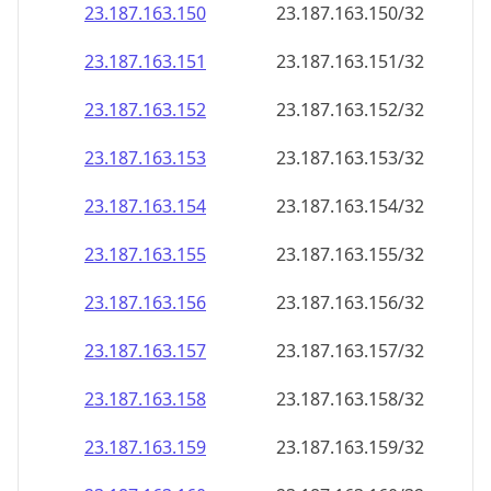
23.187.163.150
23.187.163.150/32
23.187.163.151
23.187.163.151/32
23.187.163.152
23.187.163.152/32
23.187.163.153
23.187.163.153/32
23.187.163.154
23.187.163.154/32
23.187.163.155
23.187.163.155/32
23.187.163.156
23.187.163.156/32
23.187.163.157
23.187.163.157/32
23.187.163.158
23.187.163.158/32
23.187.163.159
23.187.163.159/32