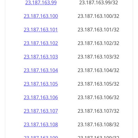
23.187.163.99
23.187.163.99/32
23.187.163.100
23.187.163.100/32
23.187.163.101
23.187.163.101/32
23.187.163.102
23.187.163.102/32
23.187.163.103
23.187.163.103/32
23.187.163.104
23.187.163.104/32
23.187.163.105
23.187.163.105/32
23.187.163.106
23.187.163.106/32
23.187.163.107
23.187.163.107/32
23.187.163.108
23.187.163.108/32