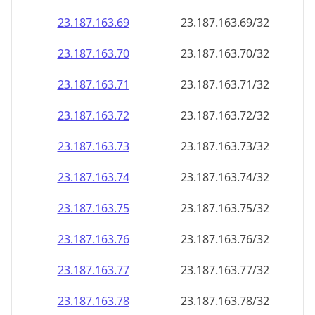
23.187.163.69
23.187.163.69/32
23.187.163.70
23.187.163.70/32
23.187.163.71
23.187.163.71/32
23.187.163.72
23.187.163.72/32
23.187.163.73
23.187.163.73/32
23.187.163.74
23.187.163.74/32
23.187.163.75
23.187.163.75/32
23.187.163.76
23.187.163.76/32
23.187.163.77
23.187.163.77/32
23.187.163.78
23.187.163.78/32