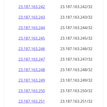
23.187.163.242
23.187.163.242/32
23.187.163.243
23.187.163.243/32
23.187.163.244
23.187.163.244/32
23.187.163.245
23.187.163.245/32
23.187.163.246
23.187.163.246/32
23.187.163.247
23.187.163.247/32
23.187.163.248
23.187.163.248/32
23.187.163.249
23.187.163.249/32
23.187.163.250
23.187.163.250/32
23.187.163.251
23.187.163.251/32