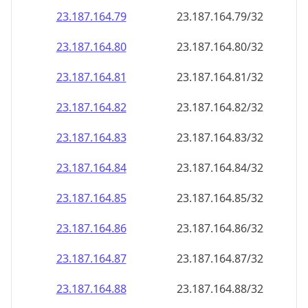
23.187.164.79
23.187.164.79/32
23.187.164.80
23.187.164.80/32
23.187.164.81
23.187.164.81/32
23.187.164.82
23.187.164.82/32
23.187.164.83
23.187.164.83/32
23.187.164.84
23.187.164.84/32
23.187.164.85
23.187.164.85/32
23.187.164.86
23.187.164.86/32
23.187.164.87
23.187.164.87/32
23.187.164.88
23.187.164.88/32