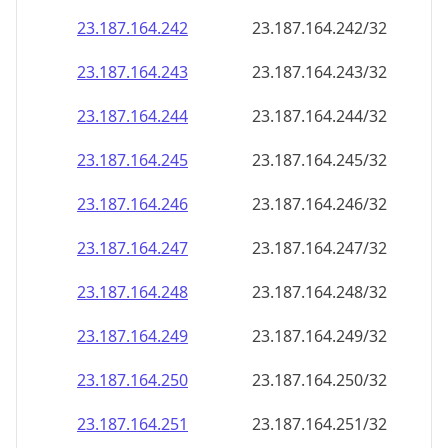
23.187.164.242
23.187.164.242/32
23.187.164.243
23.187.164.243/32
23.187.164.244
23.187.164.244/32
23.187.164.245
23.187.164.245/32
23.187.164.246
23.187.164.246/32
23.187.164.247
23.187.164.247/32
23.187.164.248
23.187.164.248/32
23.187.164.249
23.187.164.249/32
23.187.164.250
23.187.164.250/32
23.187.164.251
23.187.164.251/32