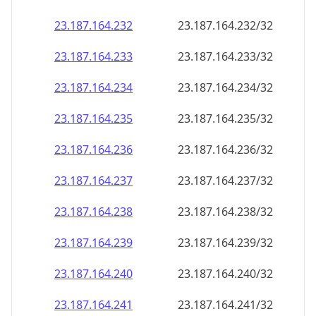
23.187.164.232
23.187.164.232/32
23.187.164.233
23.187.164.233/32
23.187.164.234
23.187.164.234/32
23.187.164.235
23.187.164.235/32
23.187.164.236
23.187.164.236/32
23.187.164.237
23.187.164.237/32
23.187.164.238
23.187.164.238/32
23.187.164.239
23.187.164.239/32
23.187.164.240
23.187.164.240/32
23.187.164.241
23.187.164.241/32