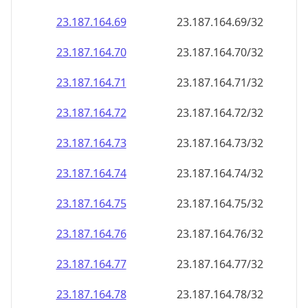
23.187.164.69
23.187.164.69/32
23.187.164.70
23.187.164.70/32
23.187.164.71
23.187.164.71/32
23.187.164.72
23.187.164.72/32
23.187.164.73
23.187.164.73/32
23.187.164.74
23.187.164.74/32
23.187.164.75
23.187.164.75/32
23.187.164.76
23.187.164.76/32
23.187.164.77
23.187.164.77/32
23.187.164.78
23.187.164.78/32