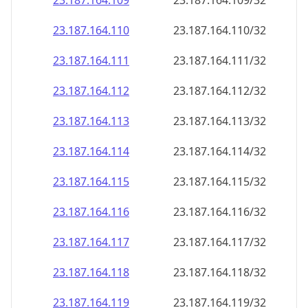
23.187.164.109
23.187.164.109/32
23.187.164.110
23.187.164.110/32
23.187.164.111
23.187.164.111/32
23.187.164.112
23.187.164.112/32
23.187.164.113
23.187.164.113/32
23.187.164.114
23.187.164.114/32
23.187.164.115
23.187.164.115/32
23.187.164.116
23.187.164.116/32
23.187.164.117
23.187.164.117/32
23.187.164.118
23.187.164.118/32
23.187.164.119
23.187.164.119/32