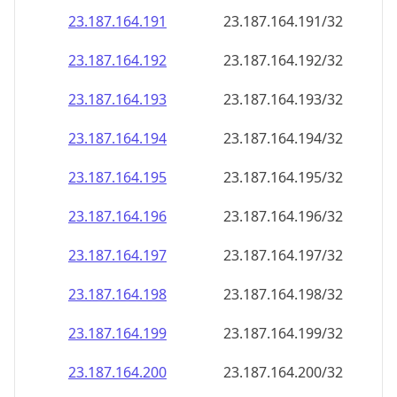
23.187.164.191
23.187.164.191/32
23.187.164.192
23.187.164.192/32
23.187.164.193
23.187.164.193/32
23.187.164.194
23.187.164.194/32
23.187.164.195
23.187.164.195/32
23.187.164.196
23.187.164.196/32
23.187.164.197
23.187.164.197/32
23.187.164.198
23.187.164.198/32
23.187.164.199
23.187.164.199/32
23.187.164.200
23.187.164.200/32