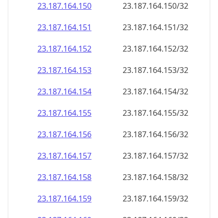
23.187.164.150
23.187.164.150/32
23.187.164.151
23.187.164.151/32
23.187.164.152
23.187.164.152/32
23.187.164.153
23.187.164.153/32
23.187.164.154
23.187.164.154/32
23.187.164.155
23.187.164.155/32
23.187.164.156
23.187.164.156/32
23.187.164.157
23.187.164.157/32
23.187.164.158
23.187.164.158/32
23.187.164.159
23.187.164.159/32