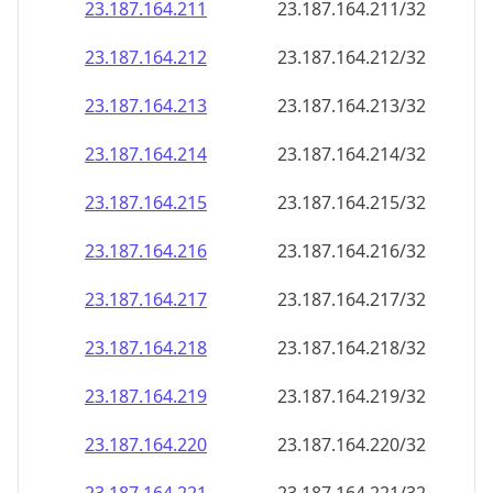
23.187.164.211
23.187.164.211/32
23.187.164.212
23.187.164.212/32
23.187.164.213
23.187.164.213/32
23.187.164.214
23.187.164.214/32
23.187.164.215
23.187.164.215/32
23.187.164.216
23.187.164.216/32
23.187.164.217
23.187.164.217/32
23.187.164.218
23.187.164.218/32
23.187.164.219
23.187.164.219/32
23.187.164.220
23.187.164.220/32