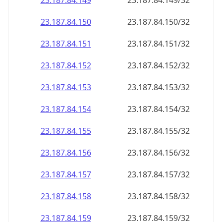
23.187.84.150
23.187.84.150/32
23.187.84.151
23.187.84.151/32
23.187.84.152
23.187.84.152/32
23.187.84.153
23.187.84.153/32
23.187.84.154
23.187.84.154/32
23.187.84.155
23.187.84.155/32
23.187.84.156
23.187.84.156/32
23.187.84.157
23.187.84.157/32
23.187.84.158
23.187.84.158/32
23.187.84.159
23.187.84.159/32