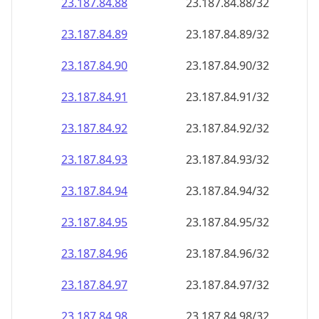
23.187.84.89
23.187.84.89/32
23.187.84.90
23.187.84.90/32
23.187.84.91
23.187.84.91/32
23.187.84.92
23.187.84.92/32
23.187.84.93
23.187.84.93/32
23.187.84.94
23.187.84.94/32
23.187.84.95
23.187.84.95/32
23.187.84.96
23.187.84.96/32
23.187.84.97
23.187.84.97/32
23.187.84.98
23.187.84.98/32