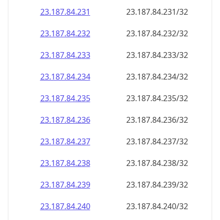
23.187.84.232
23.187.84.232/32
23.187.84.233
23.187.84.233/32
23.187.84.234
23.187.84.234/32
23.187.84.235
23.187.84.235/32
23.187.84.236
23.187.84.236/32
23.187.84.237
23.187.84.237/32
23.187.84.238
23.187.84.238/32
23.187.84.239
23.187.84.239/32
23.187.84.240
23.187.84.240/32
23.187.84.241
23.187.84.241/32