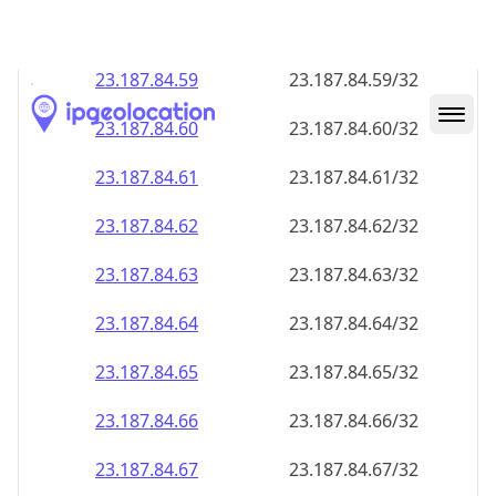
23.187.84.59
23.187.84.59/32
23.187.84.60
23.187.84.60/32
23.187.84.61
23.187.84.61/32
23.187.84.62
23.187.84.62/32
23.187.84.63
23.187.84.63/32
23.187.84.64
23.187.84.64/32
23.187.84.65
23.187.84.65/32
23.187.84.66
23.187.84.66/32
23.187.84.67
23.187.84.67/32
23.187.84.68
23.187.84.68/32