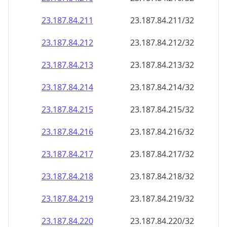
23.187.84.211
23.187.84.211/32
23.187.84.212
23.187.84.212/32
23.187.84.213
23.187.84.213/32
23.187.84.214
23.187.84.214/32
23.187.84.215
23.187.84.215/32
23.187.84.216
23.187.84.216/32
23.187.84.217
23.187.84.217/32
23.187.84.218
23.187.84.218/32
23.187.84.219
23.187.84.219/32
23.187.84.220
23.187.84.220/32