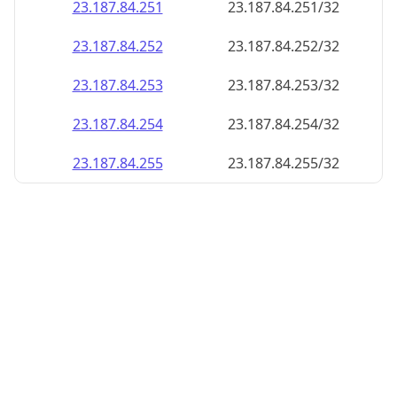
23.187.84.252
23.187.84.252/32
23.187.84.253
23.187.84.253/32
23.187.84.254
23.187.84.254/32
23.187.84.255
23.187.84.255/32