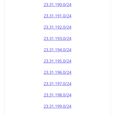
23.31.191.0/24
23.31.192.0/24
23.31.193.0/24
23.31.194.0/24
23.31.195.0/24
23.31.196.0/24
23.31.197.0/24
23.31.198.0/24
23.31.199.0/24
23.31.200.0/24
23.31.201.0/24