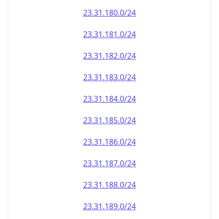
23.31.181.0/24
23.31.182.0/24
23.31.183.0/24
23.31.184.0/24
23.31.185.0/24
23.31.186.0/24
23.31.187.0/24
23.31.188.0/24
23.31.189.0/24
23.31.190.0/24