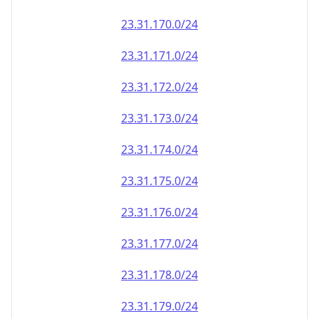
23.31.171.0/24
23.31.172.0/24
23.31.173.0/24
23.31.174.0/24
23.31.175.0/24
23.31.176.0/24
23.31.177.0/24
23.31.178.0/24
23.31.179.0/24
23.31.180.0/24