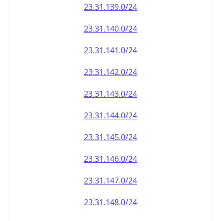
23.31.140.0/24
23.31.141.0/24
23.31.142.0/24
23.31.143.0/24
23.31.144.0/24
23.31.145.0/24
23.31.146.0/24
23.31.147.0/24
23.31.148.0/24
23.31.149.0/24
23.31.150.0/24