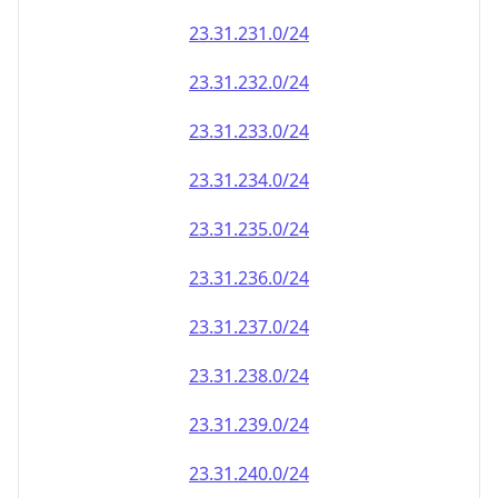
23.31.232.0/24
23.31.233.0/24
23.31.234.0/24
23.31.235.0/24
23.31.236.0/24
23.31.237.0/24
23.31.238.0/24
23.31.239.0/24
23.31.240.0/24
23.31.241.0/24