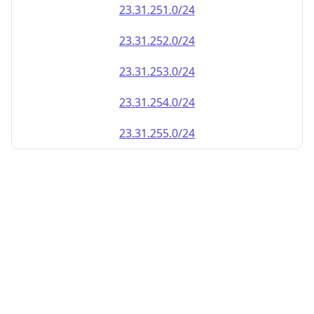
23.31.252.0/24
23.31.253.0/24
23.31.254.0/24
23.31.255.0/24