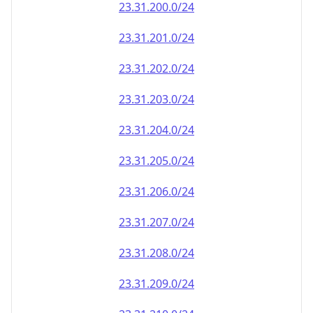
23.31.202.0/24
23.31.203.0/24
23.31.204.0/24
23.31.205.0/24
23.31.206.0/24
23.31.207.0/24
23.31.208.0/24
23.31.209.0/24
23.31.210.0/24
23.31.211.0/24