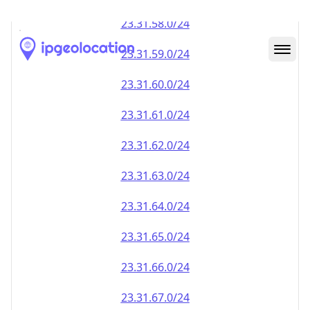
23.31.59.0/24
23.31.60.0/24
23.31.61.0/24
23.31.62.0/24
23.31.63.0/24
23.31.64.0/24
23.31.65.0/24
23.31.66.0/24
23.31.67.0/24
23.31.68.0/24