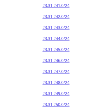
23.31.242.0/24
23.31.243.0/24
23.31.244.0/24
23.31.245.0/24
23.31.246.0/24
23.31.247.0/24
23.31.248.0/24
23.31.249.0/24
23.31.250.0/24
23.31.251.0/24