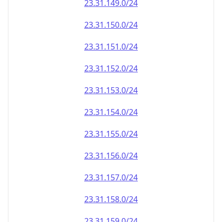
23.31.151.0/24
23.31.152.0/24
23.31.153.0/24
23.31.154.0/24
23.31.155.0/24
23.31.156.0/24
23.31.157.0/24
23.31.158.0/24
23.31.159.0/24
23.31.160.0/24