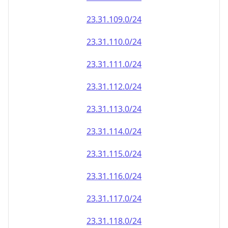
23.31.110.0/24
23.31.111.0/24
23.31.112.0/24
23.31.113.0/24
23.31.114.0/24
23.31.115.0/24
23.31.116.0/24
23.31.117.0/24
23.31.118.0/24
23.31.119.0/24