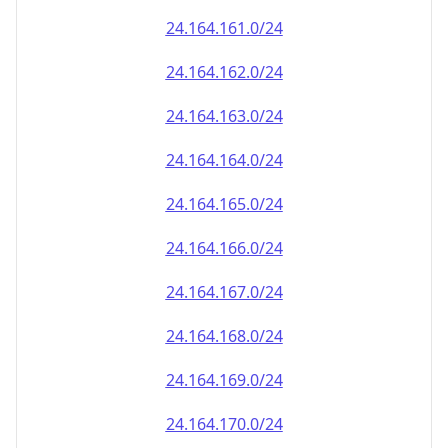
24.164.161.0/24
24.164.162.0/24
24.164.163.0/24
24.164.164.0/24
24.164.165.0/24
24.164.166.0/24
24.164.167.0/24
24.164.168.0/24
24.164.169.0/24
24.164.170.0/24