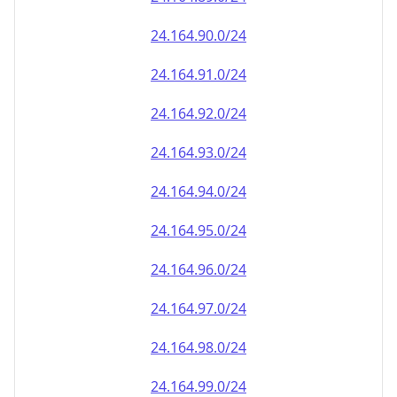
24.164.90.0/24
24.164.91.0/24
24.164.92.0/24
24.164.93.0/24
24.164.94.0/24
24.164.95.0/24
24.164.96.0/24
24.164.97.0/24
24.164.98.0/24
24.164.99.0/24