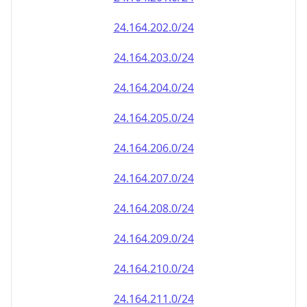
24.164.202.0/24
24.164.203.0/24
24.164.204.0/24
24.164.205.0/24
24.164.206.0/24
24.164.207.0/24
24.164.208.0/24
24.164.209.0/24
24.164.210.0/24
24.164.211.0/24