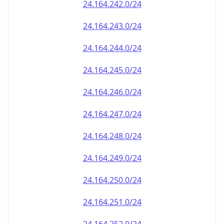
24.164.242.0/24
24.164.243.0/24
24.164.244.0/24
24.164.245.0/24
24.164.246.0/24
24.164.247.0/24
24.164.248.0/24
24.164.249.0/24
24.164.250.0/24
24.164.251.0/24