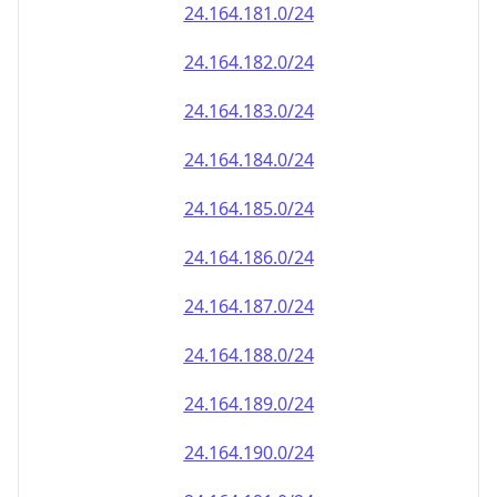
24.164.181.0/24
24.164.182.0/24
24.164.183.0/24
24.164.184.0/24
24.164.185.0/24
24.164.186.0/24
24.164.187.0/24
24.164.188.0/24
24.164.189.0/24
24.164.190.0/24