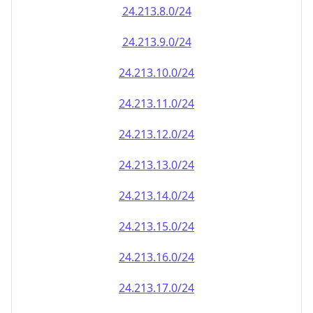
24.213.8.0/24
24.213.9.0/24
24.213.10.0/24
24.213.11.0/24
24.213.12.0/24
24.213.13.0/24
24.213.14.0/24
24.213.15.0/24
24.213.16.0/24
24.213.17.0/24