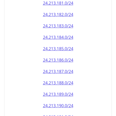
24.213.181.0/24
24.213.182.0/24
24.213.183.0/24
24.213.184.0/24
24.213.185.0/24
24.213.186.0/24
24.213.187.0/24
24.213.188.0/24
24.213.189.0/24
24.213.190.0/24