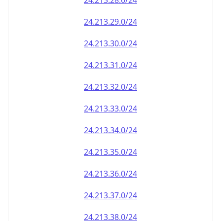
24.213.28.0/24
24.213.29.0/24
24.213.30.0/24
24.213.31.0/24
24.213.32.0/24
24.213.33.0/24
24.213.34.0/24
24.213.35.0/24
24.213.36.0/24
24.213.37.0/24
24.213.38.0/24