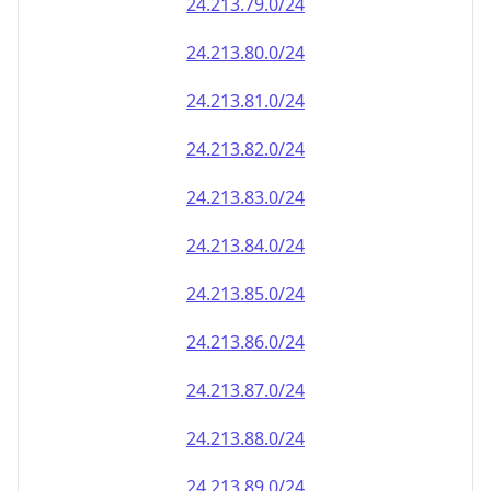
24.213.79.0/24
24.213.80.0/24
24.213.81.0/24
24.213.82.0/24
24.213.83.0/24
24.213.84.0/24
24.213.85.0/24
24.213.86.0/24
24.213.87.0/24
24.213.88.0/24
24.213.89.0/24