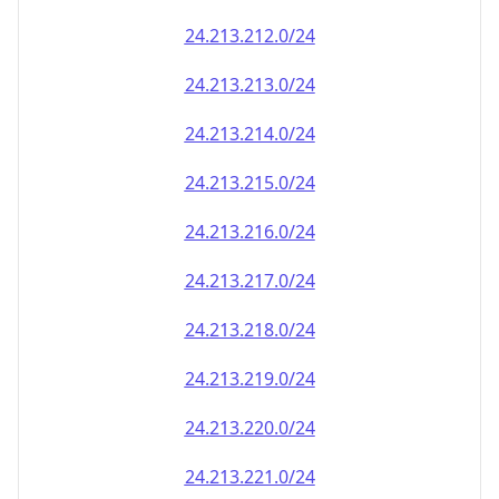
24.213.212.0/24
24.213.213.0/24
24.213.214.0/24
24.213.215.0/24
24.213.216.0/24
24.213.217.0/24
24.213.218.0/24
24.213.219.0/24
24.213.220.0/24
24.213.221.0/24