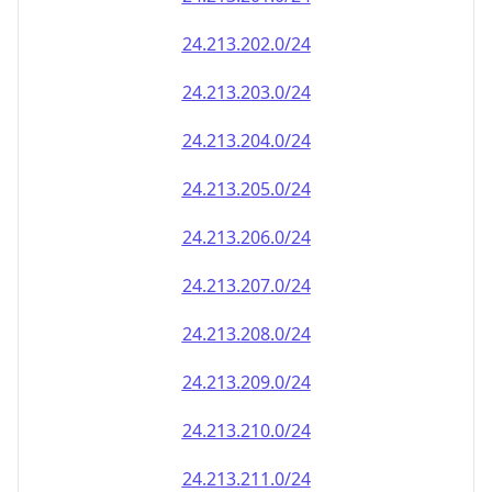
24.213.202.0/24
24.213.203.0/24
24.213.204.0/24
24.213.205.0/24
24.213.206.0/24
24.213.207.0/24
24.213.208.0/24
24.213.209.0/24
24.213.210.0/24
24.213.211.0/24