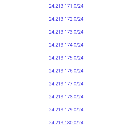
24.213.171.0/24
24.213.172.0/24
24.213.173.0/24
24.213.174.0/24
24.213.175.0/24
24.213.176.0/24
24.213.177.0/24
24.213.178.0/24
24.213.179.0/24
24.213.180.0/24