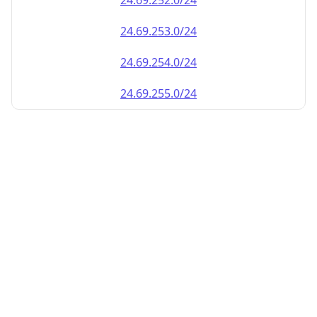
24.69.252.0/24
24.69.253.0/24
24.69.254.0/24
24.69.255.0/24