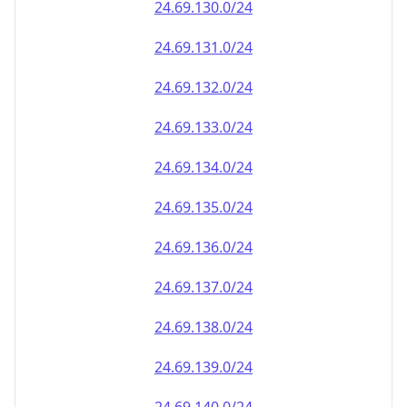
24.69.130.0/24
24.69.131.0/24
24.69.132.0/24
24.69.133.0/24
24.69.134.0/24
24.69.135.0/24
24.69.136.0/24
24.69.137.0/24
24.69.138.0/24
24.69.139.0/24