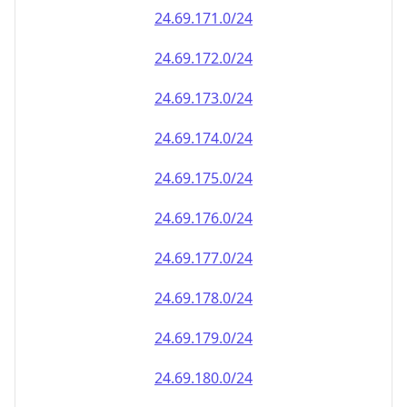
24.69.171.0/24
24.69.172.0/24
24.69.173.0/24
24.69.174.0/24
24.69.175.0/24
24.69.176.0/24
24.69.177.0/24
24.69.178.0/24
24.69.179.0/24
24.69.180.0/24