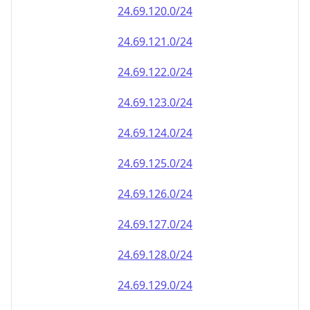
24.69.120.0/24
24.69.121.0/24
24.69.122.0/24
24.69.123.0/24
24.69.124.0/24
24.69.125.0/24
24.69.126.0/24
24.69.127.0/24
24.69.128.0/24
24.69.129.0/24