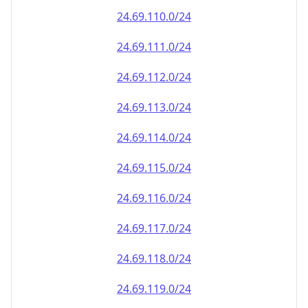
24.69.110.0/24
24.69.111.0/24
24.69.112.0/24
24.69.113.0/24
24.69.114.0/24
24.69.115.0/24
24.69.116.0/24
24.69.117.0/24
24.69.118.0/24
24.69.119.0/24