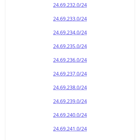
24.69.232.0/24
24.69.233.0/24
24.69.234.0/24
24.69.235.0/24
24.69.236.0/24
24.69.237.0/24
24.69.238.0/24
24.69.239.0/24
24.69.240.0/24
24.69.241.0/24