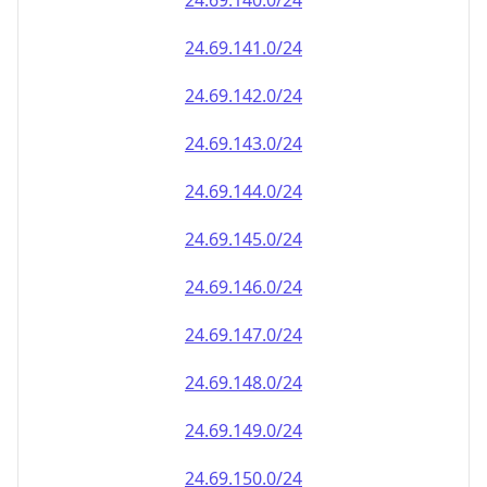
24.69.140.0/24
24.69.141.0/24
24.69.142.0/24
24.69.143.0/24
24.69.144.0/24
24.69.145.0/24
24.69.146.0/24
24.69.147.0/24
24.69.148.0/24
24.69.149.0/24
24.69.150.0/24