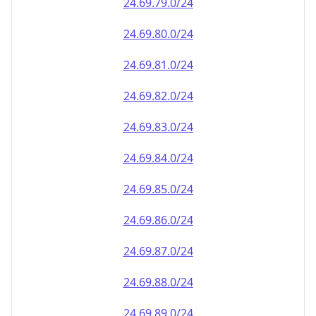
24.69.79.0/24
24.69.80.0/24
24.69.81.0/24
24.69.82.0/24
24.69.83.0/24
24.69.84.0/24
24.69.85.0/24
24.69.86.0/24
24.69.87.0/24
24.69.88.0/24
24.69.89.0/24