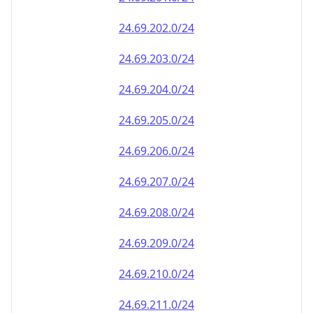
24.69.202.0/24
24.69.203.0/24
24.69.204.0/24
24.69.205.0/24
24.69.206.0/24
24.69.207.0/24
24.69.208.0/24
24.69.209.0/24
24.69.210.0/24
24.69.211.0/24