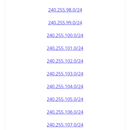
240.255.100.0/24
240.255.101.0/24
240.255.102.0/24
240.255.103.0/24
240.255.104.0/24
240.255.105.0/24
240.255.106.0/24
240.255.107.0/24
240.255.108.0/24
240.255.109.0/24