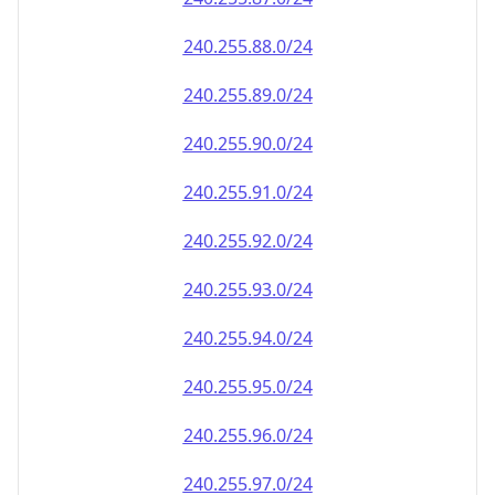
240.255.90.0/24
240.255.91.0/24
240.255.92.0/24
240.255.93.0/24
240.255.94.0/24
240.255.95.0/24
240.255.96.0/24
240.255.97.0/24
240.255.98.0/24
240.255.99.0/24