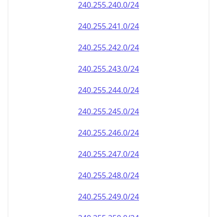
240.255.242.0/24
240.255.243.0/24
240.255.244.0/24
240.255.245.0/24
240.255.246.0/24
240.255.247.0/24
240.255.248.0/24
240.255.249.0/24
240.255.250.0/24
240.255.251.0/24