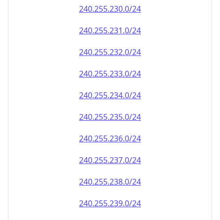
240.255.232.0/24
240.255.233.0/24
240.255.234.0/24
240.255.235.0/24
240.255.236.0/24
240.255.237.0/24
240.255.238.0/24
240.255.239.0/24
240.255.240.0/24
240.255.241.0/24