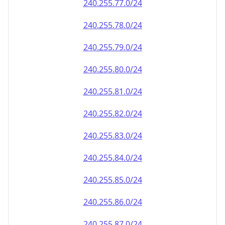
240.255.79.0/24
240.255.80.0/24
240.255.81.0/24
240.255.82.0/24
240.255.83.0/24
240.255.84.0/24
240.255.85.0/24
240.255.86.0/24
240.255.87.0/24
240.255.88.0/24
240.255.89.0/24