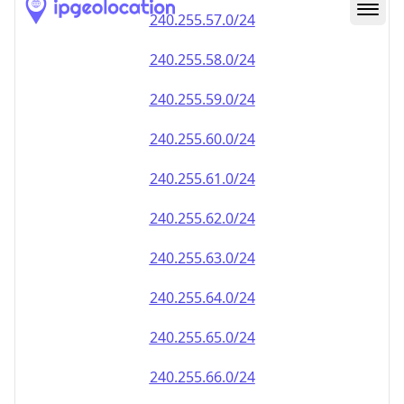
240.255.59.0/24
240.255.60.0/24
240.255.61.0/24
240.255.62.0/24
240.255.63.0/24
240.255.64.0/24
240.255.65.0/24
240.255.66.0/24
240.255.67.0/24
240.255.68.0/24