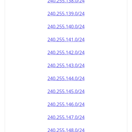
240.255.140.0/24
240.255.141.0/24
240.255.142.0/24
240.255.143.0/24
240.255.144.0/24
240.255.145.0/24
240.255.146.0/24
240.255.147.0/24
240.255.148.0/24
240.255.149.0/24
240.255.150.0/24