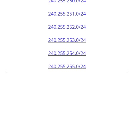
240.255.252.0/24
240.255.253.0/24
240.255.254.0/24
240.255.255.0/24