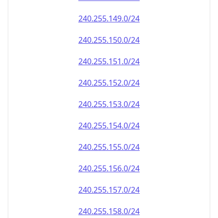
240.255.151.0/24
240.255.152.0/24
240.255.153.0/24
240.255.154.0/24
240.255.155.0/24
240.255.156.0/24
240.255.157.0/24
240.255.158.0/24
240.255.159.0/24
240.255.160.0/24