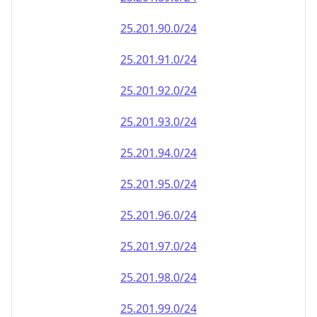
25.201.90.0/24
25.201.91.0/24
25.201.92.0/24
25.201.93.0/24
25.201.94.0/24
25.201.95.0/24
25.201.96.0/24
25.201.97.0/24
25.201.98.0/24
25.201.99.0/24