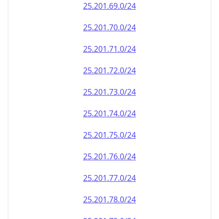
25.201.69.0/24
25.201.70.0/24
25.201.71.0/24
25.201.72.0/24
25.201.73.0/24
25.201.74.0/24
25.201.75.0/24
25.201.76.0/24
25.201.77.0/24
25.201.78.0/24