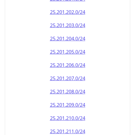
25.201.202.0/24
25.201.203.0/24
25.201.204.0/24
25.201.205.0/24
25.201.206.0/24
25.201.207.0/24
25.201.208.0/24
25.201.209.0/24
25.201.210.0/24
25.201.211.0/24