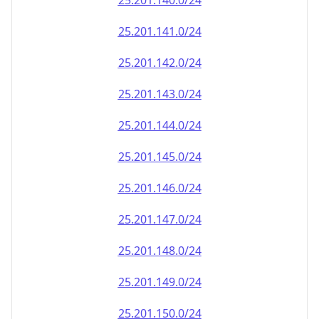
25.201.140.0/24
25.201.141.0/24
25.201.142.0/24
25.201.143.0/24
25.201.144.0/24
25.201.145.0/24
25.201.146.0/24
25.201.147.0/24
25.201.148.0/24
25.201.149.0/24
25.201.150.0/24