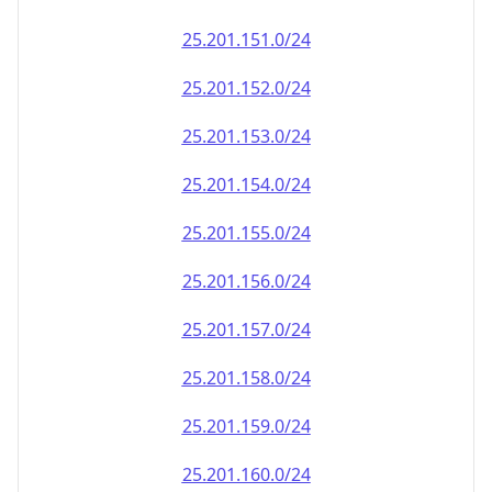
25.201.151.0/24
25.201.152.0/24
25.201.153.0/24
25.201.154.0/24
25.201.155.0/24
25.201.156.0/24
25.201.157.0/24
25.201.158.0/24
25.201.159.0/24
25.201.160.0/24