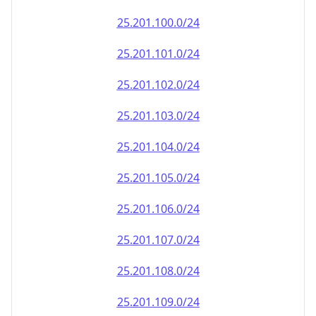
25.201.100.0/24
25.201.101.0/24
25.201.102.0/24
25.201.103.0/24
25.201.104.0/24
25.201.105.0/24
25.201.106.0/24
25.201.107.0/24
25.201.108.0/24
25.201.109.0/24