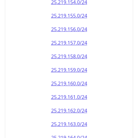
25.219.161.0/24
25.219.162.0/24
25.219.163.0/24
25.219.164.0/24
25.219.165.0/24
25.219.166.0/24
25.219.167.0/24
25.219.168.0/24
25.219.169.0/24
25.219.170.0/24