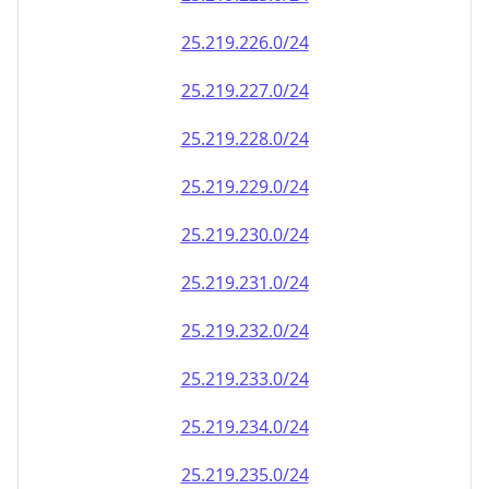
25.219.232.0/24
25.219.233.0/24
25.219.234.0/24
25.219.235.0/24
25.219.236.0/24
25.219.237.0/24
25.219.238.0/24
25.219.239.0/24
25.219.240.0/24
25.219.241.0/24