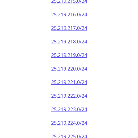
25.219.222.0/24
25.219.223.0/24
25.219.224.0/24
25.219.225.0/24
25.219.226.0/24
25.219.227.0/24
25.219.228.0/24
25.219.229.0/24
25.219.230.0/24
25.219.231.0/24