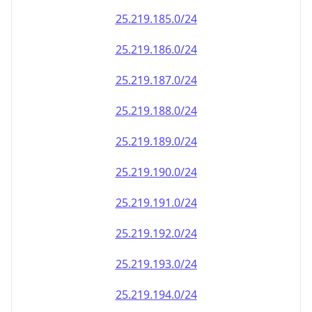
25.219.191.0/24
25.219.192.0/24
25.219.193.0/24
25.219.194.0/24
25.219.195.0/24
25.219.196.0/24
25.219.197.0/24
25.219.198.0/24
25.219.199.0/24
25.219.200.0/24
25.219.201.0/24