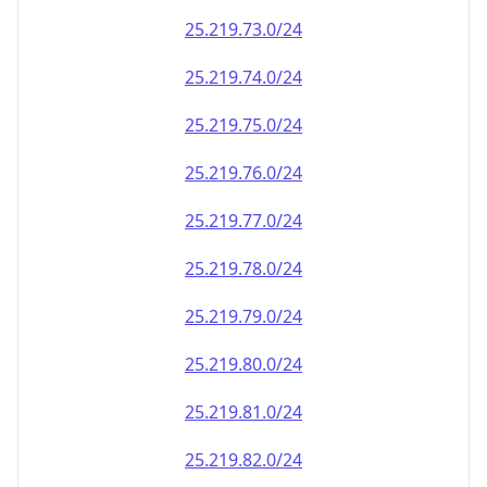
25.219.79.0/24
25.219.80.0/24
25.219.81.0/24
25.219.82.0/24
25.219.83.0/24
25.219.84.0/24
25.219.85.0/24
25.219.86.0/24
25.219.87.0/24
25.219.88.0/24
25.219.89.0/24