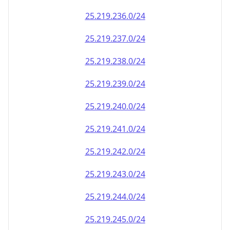
25.219.242.0/24
25.219.243.0/24
25.219.244.0/24
25.219.245.0/24
25.219.246.0/24
25.219.247.0/24
25.219.248.0/24
25.219.249.0/24
25.219.250.0/24
25.219.251.0/24