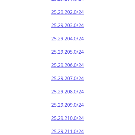
25.29.202.0/24
25.29.203.0/24
25.29.204.0/24
25.29.205.0/24
25.29.206.0/24
25.29.207.0/24
25.29.208.0/24
25.29.209.0/24
25.29.210.0/24
25.29.211.0/24