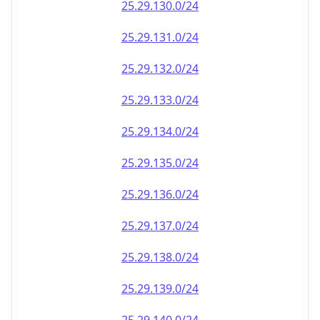
25.29.130.0/24
25.29.131.0/24
25.29.132.0/24
25.29.133.0/24
25.29.134.0/24
25.29.135.0/24
25.29.136.0/24
25.29.137.0/24
25.29.138.0/24
25.29.139.0/24