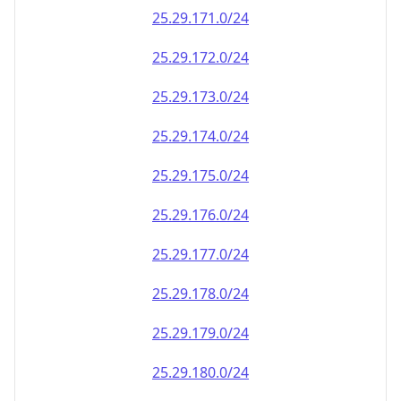
25.29.171.0/24
25.29.172.0/24
25.29.173.0/24
25.29.174.0/24
25.29.175.0/24
25.29.176.0/24
25.29.177.0/24
25.29.178.0/24
25.29.179.0/24
25.29.180.0/24