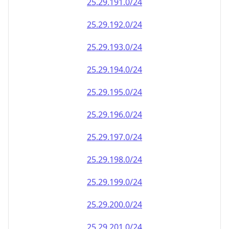
25.29.191.0/24
25.29.192.0/24
25.29.193.0/24
25.29.194.0/24
25.29.195.0/24
25.29.196.0/24
25.29.197.0/24
25.29.198.0/24
25.29.199.0/24
25.29.200.0/24
25.29.201.0/24