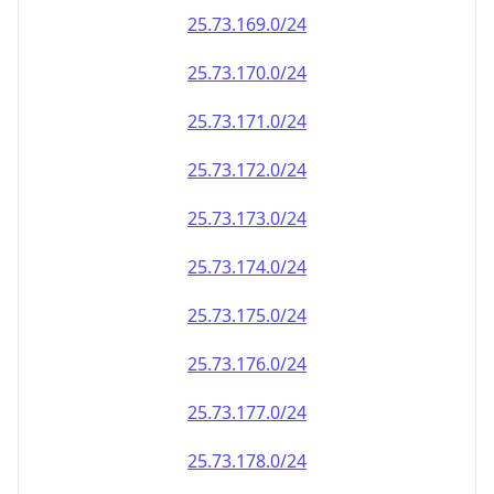
25.73.171.0/24
25.73.172.0/24
25.73.173.0/24
25.73.174.0/24
25.73.175.0/24
25.73.176.0/24
25.73.177.0/24
25.73.178.0/24
25.73.179.0/24
25.73.180.0/24