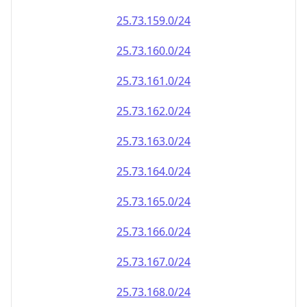
25.73.161.0/24
25.73.162.0/24
25.73.163.0/24
25.73.164.0/24
25.73.165.0/24
25.73.166.0/24
25.73.167.0/24
25.73.168.0/24
25.73.169.0/24
25.73.170.0/24