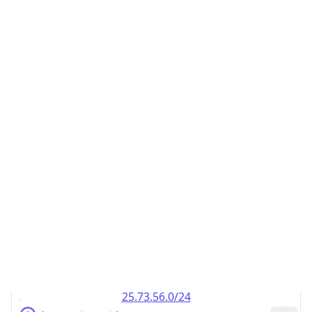
25.73.49.0/24
25.73.50.0/24
25.73.51.0/24
25.73.52.0/24
25.73.53.0/24
25.73.54.0/24
25.73.55.0/24
25.73.56.0/24
25.73.57.0/24
25.73.58.0/24