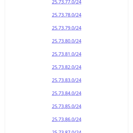
25.73.79.0/24
25.73.80.0/24
25.73.81.0/24
25.73.82.0/24
25.73.83.0/24
25.73.84.0/24
25.73.85.0/24
25.73.86.0/24
25.73.87.0/24
25.73.88.0/24
25.73.89.0/24