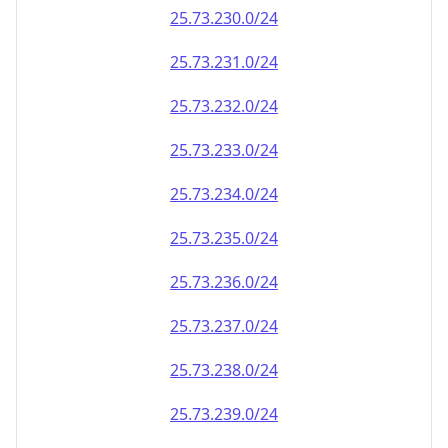
25.73.232.0/24
25.73.233.0/24
25.73.234.0/24
25.73.235.0/24
25.73.236.0/24
25.73.237.0/24
25.73.238.0/24
25.73.239.0/24
25.73.240.0/24
25.73.241.0/24