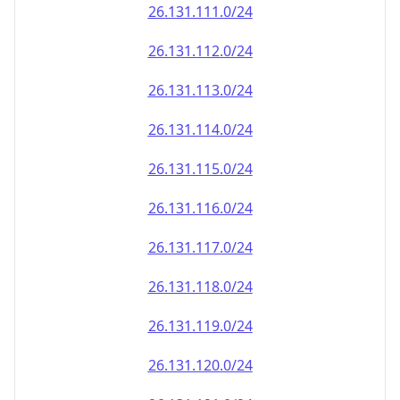
26.131.120.0/24
26.131.121.0/24
26.131.122.0/24
26.131.123.0/24
26.131.124.0/24
26.131.125.0/24
26.131.126.0/24
26.131.127.0/24
26.131.128.0/24
26.131.129.0/24