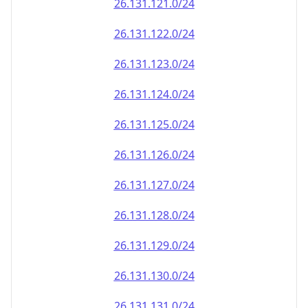
26.131.130.0/24
26.131.131.0/24
26.131.132.0/24
26.131.133.0/24
26.131.134.0/24
26.131.135.0/24
26.131.136.0/24
26.131.137.0/24
26.131.138.0/24
26.131.139.0/24