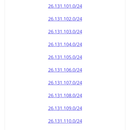
26.131.110.0/24
26.131.111.0/24
26.131.112.0/24
26.131.113.0/24
26.131.114.0/24
26.131.115.0/24
26.131.116.0/24
26.131.117.0/24
26.131.118.0/24
26.131.119.0/24