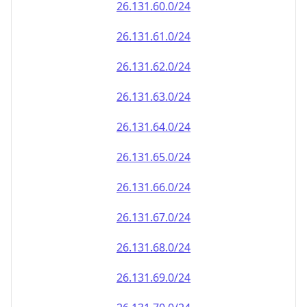
26.131.69.0/24
26.131.70.0/24
26.131.71.0/24
26.131.72.0/24
26.131.73.0/24
26.131.74.0/24
26.131.75.0/24
26.131.76.0/24
26.131.77.0/24
26.131.78.0/24