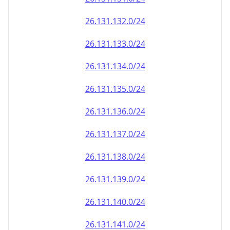
26.131.140.0/24
26.131.141.0/24
26.131.142.0/24
26.131.143.0/24
26.131.144.0/24
26.131.145.0/24
26.131.146.0/24
26.131.147.0/24
26.131.148.0/24
26.131.149.0/24
26.131.150.0/24