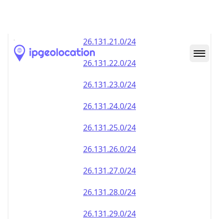
26.131.28.0/24
26.131.29.0/24
26.131.30.0/24
26.131.31.0/24
26.131.32.0/24
26.131.33.0/24
26.131.34.0/24
26.131.35.0/24
26.131.36.0/24
26.131.37.0/24
26.131.38.0/24