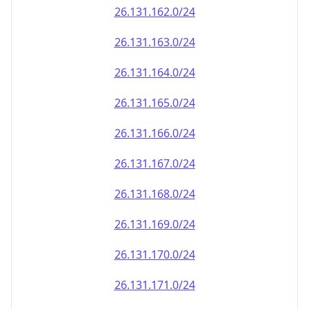
26.131.171.0/24
26.131.172.0/24
26.131.173.0/24
26.131.174.0/24
26.131.175.0/24
26.131.176.0/24
26.131.177.0/24
26.131.178.0/24
26.131.179.0/24
26.131.180.0/24