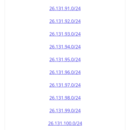
26.131.100.0/24
26.131.101.0/24
26.131.102.0/24
26.131.103.0/24
26.131.104.0/24
26.131.105.0/24
26.131.106.0/24
26.131.107.0/24
26.131.108.0/24
26.131.109.0/24