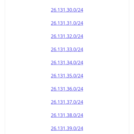
26.131.39.0/24
26.131.40.0/24
26.131.41.0/24
26.131.42.0/24
26.131.43.0/24
26.131.44.0/24
26.131.45.0/24
26.131.46.0/24
26.131.47.0/24
26.131.48.0/24