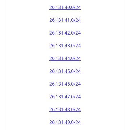
26.131.49.0/24
26.131.50.0/24
26.131.51.0/24
26.131.52.0/24
26.131.53.0/24
26.131.54.0/24
26.131.55.0/24
26.131.56.0/24
26.131.57.0/24
26.131.58.0/24