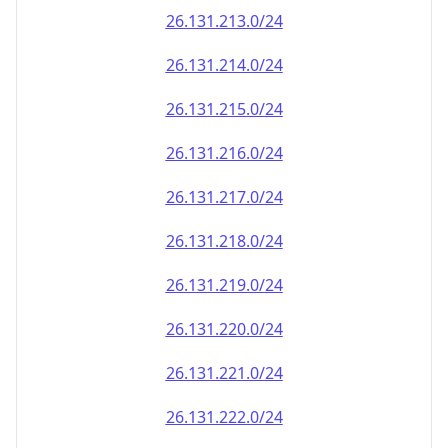
26.131.222.0/24
26.131.223.0/24
26.131.224.0/24
26.131.225.0/24
26.131.226.0/24
26.131.227.0/24
26.131.228.0/24
26.131.229.0/24
26.131.230.0/24
26.131.231.0/24