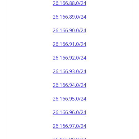
26.166.90.0/24
26.166.91.0/24
26.166.92.0/24
26.166.93.0/24
26.166.94.0/24
26.166.95.0/24
26.166.96.0/24
26.166.97.0/24
26.166.98.0/24
26.166.99.0/24