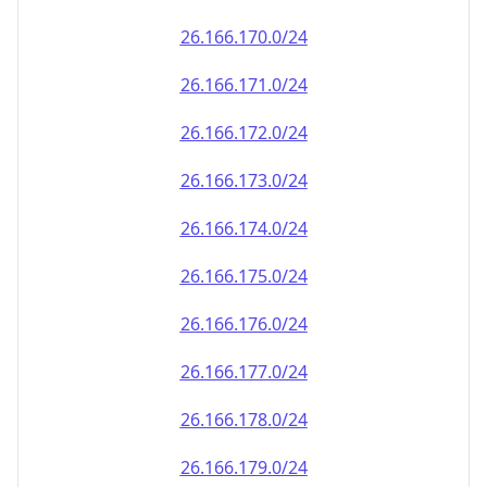
26.166.171.0/24
26.166.172.0/24
26.166.173.0/24
26.166.174.0/24
26.166.175.0/24
26.166.176.0/24
26.166.177.0/24
26.166.178.0/24
26.166.179.0/24
26.166.180.0/24