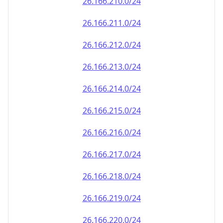
26.166.212.0/24
26.166.213.0/24
26.166.214.0/24
26.166.215.0/24
26.166.216.0/24
26.166.217.0/24
26.166.218.0/24
26.166.219.0/24
26.166.220.0/24
26.166.221.0/24