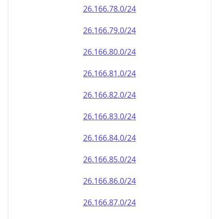
26.166.79.0/24
26.166.80.0/24
26.166.81.0/24
26.166.82.0/24
26.166.83.0/24
26.166.84.0/24
26.166.85.0/24
26.166.86.0/24
26.166.87.0/24
26.166.88.0/24
26.166.89.0/24